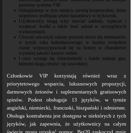
poziomy systemu VIP.
Odnajdziemy w tym miejscu zresztą kryptowaluty, które
stopniowo podbijają sektor hazardowy w tej kwestii.
Użytkownicy mogą więc stawiać zakłady, wpłacać i
wypłacać środki a także brać udział w szczególnych
wydarzeniach.
Chociaż otworzyli własne pozorne drzwi dla internautów
w tymże roku kalendarzowego, w bardzo zwięzłym
czasie wypozycjonowali się na branży w charakterze
wysokiej jakości kasyno online.
I owo wydaje się różnorodność i każde rodzaje gier,
którymi mogą cieszyć się zawodnicy.
Członkowie VIP korzystają również wraz z
priorytetowego wsparcia, luksusowych propozycji,
darmowych żetonów i suplementarnych gratisowych
spinów. Podest obsługuje 13 języków, w tymże
angielski, niemiecki, francuski, hiszpański i odmienne.
Obsługa kontrahenta jest dostępna w niektórych z tych
języków, jak zapewnia, że użytkownicy na całym
świecie mogą uzyskać pomoc. Bet20 zaskoczył mnie