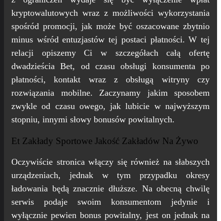
kryptowalutowych wraz z możliwości wykorzystania
spośród promocji, jak może być oszacowane zbytnio
minus wśród entuzjastów tej postaci płatności. W tej
relacji opiszemy Ci w szczegółach całą ofertę
dwadzieścia Bet, od czasu obsługi konsumenta po
płatności, kontakt wraz z obsługą witryny czy
rozwiązania mobilne. Zaczynamy jakim sposobem
zwykle od czasu owego, jak lubicie w najwyższym
stopniu, innymi słowy bonusów powitalnych.
Et Zakłady Sportowe Jakość Zakładów Na Żywo
Oczywiście stronica włączy się również na słabszych
urządzeniach, jednak w tym przypadku okresy
ładowania będą znacznie dłuższe. Na obecną chwilę
serwis podaje swoim konsumentom jedynie i
wyłącznie pewien bonus powitalny, jest on jednak na