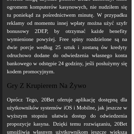
ogromem komputerów kasynowych, nie nudziłem się
tu poniekąd za pośrednictwem minutę. W przypadku
reklamy od momentu innej wpłaty można użyć szyfr
bonusowy 2DEP, by otrzymać każde benefity
wymienione powyżej. Free spiny rozdzielone są na
dwie porcje według 25 sztuk i zostaną ów kredyty
odruchowo dodane do odwiedzenia własnego konta
bankowego w odstępie 24 godziny, jeśli posłużymy się
kodem promocyjnym.
Gry Z Krupierem Na Żywo
Oprócz Tego, 20Bet oferuje aplikację dostępną dla
użytkowników systemów iOS i Mobilne, jak jeszcze w
wyższym stopniu ułatwia dostęp do odwiedzenia
propozycje kasyna. Dzięki temu rozwiązaniu, 20Bet
umożliwia własnym użytkownikom jeszcze większą