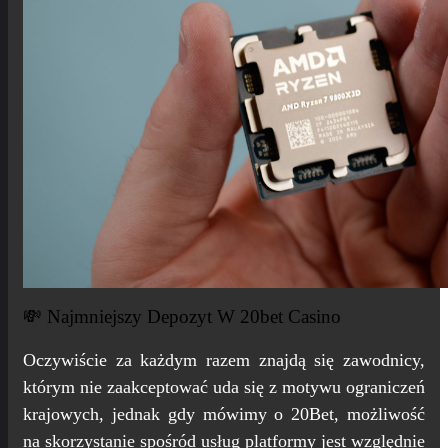
💸 Najmniejszy Depozyt W 20bet Casino
Oczywiście za każdym razem znajdą się zawodnicy,
którym nie zaakceptować uda się z motywu ograniczeń
krajowych, jednak gdy mówimy o 20Bet, możliwość
na skorzystanie spośród usług platformy jest względnie