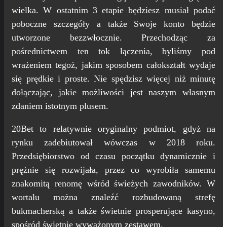
wielka. W ostatnim 3 etapie będziesz musiał podać
poboczne szczegóły a także Swoje konto będzie
utworzone bezzwłocznie. Przechodząc za
pośrednictwem ten tok łączenia, byliśmy pod
wrażeniem tegoż, jakim sposobem całokształt wydaje
się prędkie i proste. Nie spędzisz więcej niż minutę
dołączając, jakie możliwości jest naszym własnym
zdaniem istotnym plusem.
20Bet to relatywnie oryginalny podmiot, gdyż na
rynku zadebiutował wówczas w 2018 roku.
Przedsiębiorstwo od czasu początku dynamicznie i
prężnie się rozwijała, przez co wyrobiła samemu
znakomitą renomę wśród świeżych zawodników. W
wortalu można znaleźć rozbudowaną strefę
bukmacherską a także świetnie prosperujące kasyno,
spośród świetnie wyważonym zestawem.