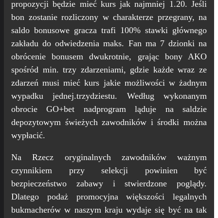
propozycji będzie mieć kurs jak najmniej 1.20. Jeśli
bon zostanie rozliczony w charakterze przegrany, na
saldo bonusowe gracza trafi 100% stawki głównego
zakładu do odwiedzenia maks. Fan ma 7 dzionki na
obrócenie bonusem dwukrotnie, grając bony AKO
spośród min. trzy zdarzeniami, gdzie każde wraz ze
zdarzeń musi mieć kurs jakie możliwości w żadnym
wypadku jednej.trzydziestu. Według wykonanym
obrocie GO+bet nadprogram ląduje na saldzie
depozytowym świeżych zawodników i środki można
wypłacić.
Na Rzecz oryginalnych zawodników ważnym
czynnikiem przy selekcji powinien być
bezpieczeństwo zabawy i stwierdzone poglądy.
Dlatego podaż promocyjna większości legalnych
bukmacherów w naszym kraju wydaje się być na tak