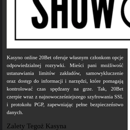
Kasyno online 20Bet oferuje własnym członkom opcje
odpowiedzialnej rozrywki. Mieści pani możliwość
ustanawiania limitów zakładów, samowykluczenie
oraz dostęp do informacji i narzędzi, które pomagają
kontrolować czas spędzany na grze. Tak, 20Bet
czerpie wraz z najnowocześniejszego szyfrowania SSL
i protokołu PGP, zapewniając pełne bezpieczeństwo
danych.
Zalety Tegoż Kasyna