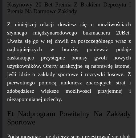
Kasynowy 20 Bet Premia Z Brakiem Depozytu I
Premia Na Darmowe Zakłady
Z niniejszej relacji dowiesz się o możliwościach
słynnego międzynarodowego bukmachera 20Bet.
Uważa się go w tej chwili za poszczególnego wraz z
najhojniejszych w branży, ponieważ podaje
zaskakująco przystępne bonusy gwoli nowych
użytkowników. Oferty atrakcyjne są naprawdę istotne,
jeśli idzie o zakłady sportowe i rozrywki losowe. Z
pierwotnego pomocą unikniesz znaczących strat i
zdobędziesz większe możliwości przyjemnej i
niezapomnianej uciechy.
Et Nadprogram Powitalny Na Zakłady
Sportowe
Podsumowując, nie dzierży sensu rejestrować się obok