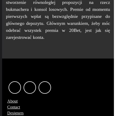
stworzenie równoległej propozycji na rzecz
bukmachera i konsol losowych. Premie od momentu
pierwszych wpłat są bezwzględnie przypisane do
głównego depozytu. Głównym warunkiem, żeby móc
odebrać wszystek premia w 20Bet, jest jak się
zarejestrować konta.
About
Contact
Designers