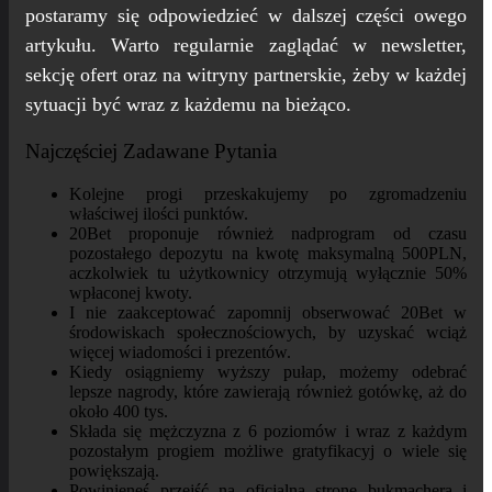
postaramy się odpowiedzieć w dalszej części owego
artykułu. Warto regularnie zaglądać w newsletter,
sekcję ofert oraz na witryny partnerskie, żeby w każdej
sytuacji być wraz z każdemu na bieżąco.
Najczęściej Zadawane Pytania
Kolejne progi przeskakujemy po zgromadzeniu
właściwej ilości punktów.
20Bet proponuje również nadprogram od czasu
pozostałego depozytu na kwotę maksymalną 500PLN,
aczkolwiek tu użytkownicy otrzymują wyłącznie 50%
wpłaconej kwoty.
I nie zaakceptować zapomnij obserwować 20Bet w
środowiskach społecznościowych, by uzyskać wciąż
więcej wiadomości i prezentów.
Kiedy osiągniemy wyższy pułap, możemy odebrać
lepsze nagrody, które zawierają również gotówkę, aż do
około 400 tys.
Składa się mężczyzna z 6 poziomów i wraz z każdym
pozostałym progiem możliwe gratyfikacyj o wiele się
powiększają.
Powinieneś przejść na oficjalną stronę bukmachera i