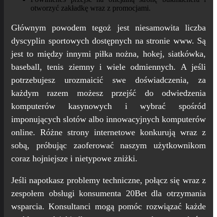
otworzyć zakładkę wraz z promocjami.
Głównym powodem tegoż jest niesamowita liczba
dyscyplin sportowych dostępnych na stronie www. Są
jest to między innymi piłka nożna, hokej, siatkówka,
baseball, tenis ziemny i wiele odmiennych. A jeśli
potrzebujesz urozmaicić swe doświadczenia, za
każdym razem możesz przejść do odwiedzenia
komputerów kasynowych i wybrać spośród
imponujących slotów albo innowacyjnych komputerów
online. Różne strony internetowe konkurują wraz z
sobą, próbując zaoferować naszym użytkownikom
coraz hojniejsze i nietypowe zniżki.
Jeśli napotkasz problemy techniczne, połącz się wraz z
zespołem obsługi konsumenta 20Bet dla otrzymania
wsparcia. Konsultanci mogą pomóc rozwiązać każde