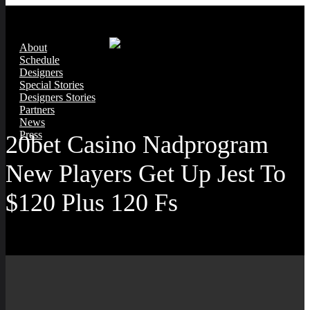
About
Schedule
Designers
Special Stories
Designers Stories
Partners
News
Press
20bet Casino Nadprogram
New Players Get Up Jest To
$120 Plus 120 Fs