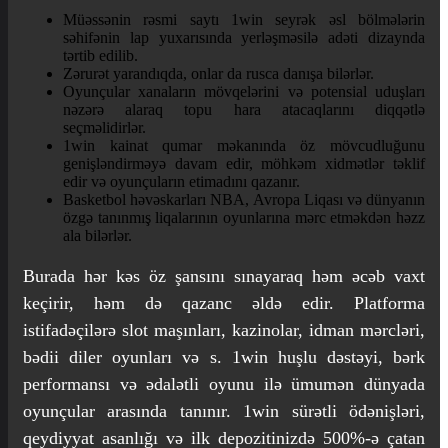
Müəssənin rəsmi saytı 1win seyrək əsl bölmələrin
səhifənin lap yuxarısında yerləşməsilə adəti dizaynda
tərtib edilib.
Zərurət yarandıqda, onlar da rusca danışa bilərlər.
Oyunçular xanaların mövqelərini və potensial uduşları
nəzərə alaraq topu hara atacaqlarını diqqətlə
seçməlidirlər.
1win kainat qumar məkanında öz mövcudluğunu
genişləndirməyə davam edir, möhkəm xidmətlər təklif
edir və oyunçuların etimadını qazanır.
Basketbol həvəskarları NBA, Avropa Liqası və dünyanın
özgə tanınmış liqalarının oyunlarına mərc etməkdən həzz
ala bilərlər.
Burada hər kəs öz şansını sınayaraq həm əcəb vaxt
keçirir, həm də qazanc əldə edir. Platforma
istifadəçilərə slot maşınları, kazinolar, idman mərcləri,
bədii diler oyunları və s. 1win huşlu dəstəyi, bərk
performansı və ədalətli oyunu ilə ümumən dünyada
oyunçular arasında tanınır. 1win sürətli ödənişləri,
qeydiyyat asanlığı və ilk depozitinizdə 500%-ə çatan