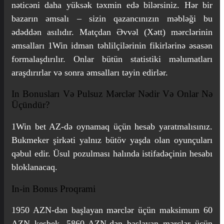
nəticəni daha yüksək təxmin edə bilərsiniz. Hər bir
bazarın əmsalı – sizin qazancınızın məbləği bu
ədəddən asılıdır. Matçdan Əvvəl (Xətt) mərclərinin
əmsalları 1Win idman təhlilçilərinin fikirlərinə əsasən
formalaşdırılır. Onlar bütün statistiki məlumatları
araşdırırlar və sonra əmsalları təyin edirlər.
In Bonusları Və Pulsuz Mərclər Nədir Və Onlar Nə
Üçündür?
1Win bet AZ-də oynamaq üçün hesab yaratmalısınız.
Bukmeker şirkəti yalnız bütöv yaşda olan oyunçuları
qəbul edir. Üsul pozulması halında istifadəçinin hesabı
bloklanacaq.
In-in Bonus Proqrami
1950 AZN-dən başlayan mərclər üçün maksimum 60
AZN keşbek. 5860 AZN-dən başlayan mərclər üçün