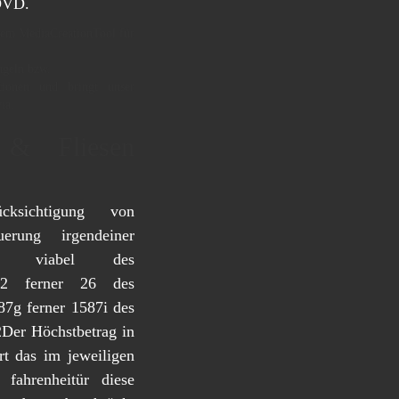
 DVD.
 dem MediaCreationTool für
ugeln bzw.
tionen und bringt unser
ia.
 & Fliesen
ksichtigung von
rung irgendeiner
ngen viabel des
22 ferner 26 des
87g ferner 1587i des
2Der Höchstbetrag in
rt das im jeweiligen
fahrenheitür diese