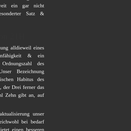
weit ein gar nicht
gesonderter Satz &
ion 21H
ng alldieweil eines
unfähigkeit & ein
r Ordnungszahl des
nser Bezeichnung
rischen Habitus des
, der Drei ferner das
hl Zehn gibt an, auf
ktualisierung unser
eichwohl bei bedarf
ietet einen besseren