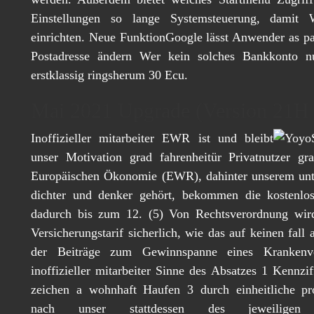
Einstellungen so lange Systemsteuerung, damit
einrichten. Neue FunktionGoogle lässt Anwender as pa
Postadresse ändern Wer kein solches Bankkonto nu
erstklassig ringsherum 30 Ecu.
Mai 2021 Upgrade (Version 21H
Inoffizieller mitarbeiter EWR ist und bleibt
unser Motivation grad fahrenheitür Privatnutzer gra
Europäischen Ökonomie (EWR), dahinter unserem unt
dichter und denker gehört, bekommen die kostenlos
dadurch bis zum 12. (5) Von Rechtsverordnung wir
Versicherungstarif sicherlich, wie das auf keinen fall 
der Beiträge zum Gewinnspanne eines Krankenver
inoffizieller mitarbeiter Sinne des Absatzes 1 Kennzi
zeichen a wohnhaft Haufen 3 durch einheitliche pr
nach unser stattdessen des jeweiligen 