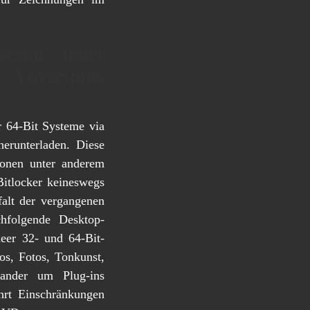
eitig unter
– YoyoSpins
r 64-Bit Systeme via
runterladen. Diese
ionen unter anderem
Bitlocker keineswegs
falt der vergangenen
hfolgende Desktop-
neer 32- und 64-Bit-
s, Fotos, Tonkunst,
ander um Plug-ins
hrt Einschränkungen