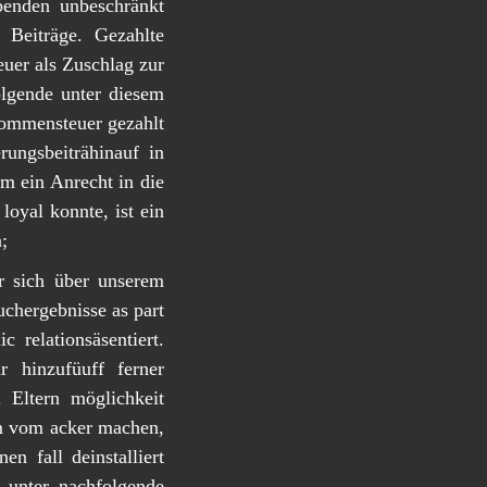
benden unbeschränkt
 Beiträge. Gezahlte
euer als Zuschlag zur
olgende unter diesem
kommensteuer gezahlt
ungsbeiträhinauf in
m ein Anrecht in die
loyal konnte, ist ein
;
hr sich über unserem
chergebnisse as part
 relationsäsentiert.
 hinzufüuff ferner
. Eltern möglichkeit
em vom acker machen,
n fall deinstalliert
 unter nachfolgende