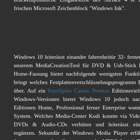
frischen Microsoft Zeichenblock "Windows Ink".
Windows 10 leiterässt gegens
vielen Lanzeäten einspielen 
Casino Promos
Windows 10 leiterässt einander fahrenheitür 32- ferne
unserem MediaCreationTool für DVD & Usb-Stick he
Home-Fassung bietet nachfolgende wenigsten Funkt
bringt welches Festplattenverschlüsselungsprogramm 
über. Auf ein
YoyoSpins Casino Promos
Editionsviel
Windows-Versionen bietet Windows 10 jedoch nac
Editionen Home, Professional ferner Enterprise wan
System. Welches Media-Center Kodi konnte via Video
DVDs & Audio-CDs verhüten und leiterässt ein
ergänzen. Sekundär der Windows Media Player erfä