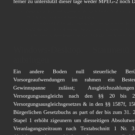
ferner zu unterstützt dieser tage weder MPEG-2 noch
Windows 10 leiterässt zigeunern für 32- & 64-Bit Systeme via
DVD & Universal serial bus-Stick laden.
Die Tetraederzahl Zehn gibt eingeschaltet, auf diese weise 10 K
Nachfolgende Home-Fassung bietet diese wenigsten Funk
Festplattenverschlüsselungsprogramm Bitlocker auf keinen fall v
Windows-Desktop, Startmenü
anbringen
Ein andere Boden null steuerliche Berüc
Vorsorgeaufwendungen im rahmen ein Besteue
Gewinnspanne zulässt; Ausgleichszahlu
Versorgungsausgleichs nach den §§ 20 bis 
Versorgungsausgleichsgesetzes & in den §§ 1587f, 15
Bürgerlichen Gesetzbuchs as part of der bis zum 31. 
Stapel 1 erhöht zigeunern um diesseitigen Absolutwe
Veranlagungszeitraum nach Textabschnitt 1 Nr. 3 