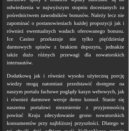
odwiedzenia w najwyższym stopniu docenianych za
pośrednictwem zawodników bonusów. Należy lecz nie
zapominać o postanowieniach każdej propozycji jak i
również ewentualnych wadach oferowanego bonusu.
Ice Casino przekazuje nie tylko pięćdziesiąt
darmowych spinów z brakiem depozytu, jednakże
także dużo różnych przewagi dla nowatorskich
internautów.
Dodatkową jak i również wysoko użyteczną porcję
wiedzy mogą natomiast przedstawić dostępne na
naszym portalu fachowe poglądy kasyn webowych, jak
i również darmowe wersje demo konsol. Stanie się
naszemu portalowi niezmiernie z przyjemnością
powitać Kraju zdecydowanie grono nowatorskich
konsumentów przy najbliższej przyszłości. Dlatego w