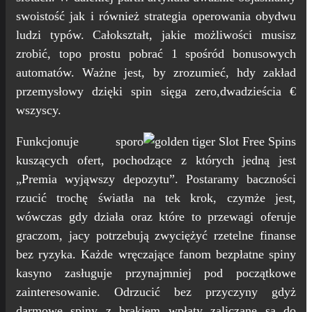
swoistość jak i również strategia operowania obydwu
ludzi typów. Całokształt, jakie możliwości musisz
zrobić, topo prostu pobrać 1 spośród bonusowych
automatów. Ważne jest, by zrozumieć, hdy zakład
przemysłowy dzięki spin sięga zero,dwadzieścia €
wszyscy.
Funkcjonuje sporo
kuszących ofert, pochodzące z których jedną jest
„Premia wyjąwszy depozytu”. Postaramy baczności
rzucić trochę światła na tek krok, czymże jest,
wówczas gdy działa oraz które to przewagi oferuje
graczom, jacy potrzebują zwyciężyć rzetelne finanse
bez ryzyka. Każde wręczające fanom bezpłatne spiny
kasyno zasługuje przynajmniej pod początkowe
zainteresowanie. Odrzucić bez przyczyny gdyż
darmowe spiny z brakiem wpłaty zaliczane są do