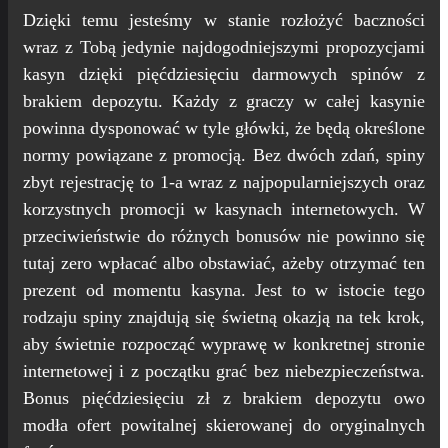
Dzięki temu jesteśmy w stanie rozłożyć baczności
wraz z Tobą jedynie najdogodniejszymi propozycjami
kasyn dzięki pięćdziesięciu darmowych spinów z
brakiem depozytu. Każdy z graczy w całej kasynie
powinna dysponować w tyle główki, że będą określone
normy powiązane z promocją. Bez dwóch zdań, spiny
zbyt rejestrację to 1-a wraz z najpopularniejszych oraz
korzystnych promocji w kasynach internetowych. W
przeciwieństwie do różnych bonusów nie powinno się
tutaj zero wpłacać albo obstawiać, ażeby otrzymać ten
prezent od momentu kasyna. Jest to w istocie tego
rodzaju spiny znajdują się świetną okazją na tek krok,
aby świetnie rozpocząć wyprawę w konkretnej stronie
internetowej i z początku grać bez niebezpieczeństwa.
Bonus pięćdziesięciu zł z brakiem depozytu owo
modła ofert powitalnej skierowanej do oryginalnych