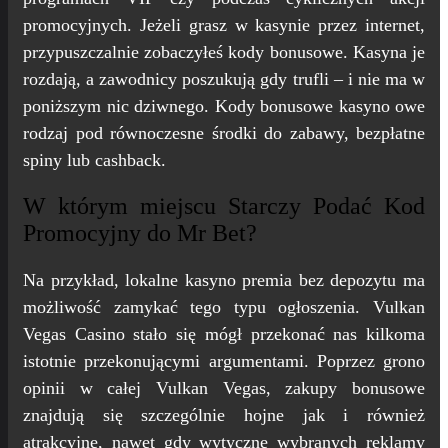
promocyjnych. Jeżeli grasz w kasynie przez internet,
przypuszczalnie zobaczyłeś kody bonusowe. Kasyna je
rozdają, a zawodnicy poszukują gdy trufli – i nie ma w
poniższym nic dziwnego. Kody bonusowe kasyno owe
rodzaj pod równoczesne środki do zabawy, bezpłatne
spiny lub cashback.
W którym miejscu Starczy Podać Kod
Promocyjny do Mr Bet?
Na przykład, lokalne kasyno premia bez depozytu ma
możliwość zamykać tego typu ogłoszenia. Vulkan
Vegas Casino stało się mógł przekonać nas kilkoma
istotnie przekonującymi argumentami. Poprzez grono
opinii w całej Vulkan Vegas, zakupy bonusowe
znajdują się szczególnie hojne jak i również
atrakcyjne, nawet gdy wytyczne wybranych reklamy