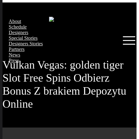
About
Schedule
Designers
Special Stories
Designers Stories
Partners
News
Press
Vulkan Vegas: golden tiger
Slot Free Spins Odbierz
Bonus Z brakiem Depozytu
Online