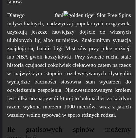
fanów.
Dlatego fani
indywidualnych, nadzwyczaj popularnych rozgrywek,
uzyskują jeszcze łatwiejszy dojście do własnych
ulubionych lig albo turniejów. Znakomitym sytuacją
znajdują się batalii Ligi Mistrzów przy piłce nożnej,
lub NBA gwoli koszykówki. Przy świecie ruchu stale
historia czujności cokolwiek ciekawego zatem na rzecz
w najwyższym stopniu rozchwytywanych dyscyplin
wynajdzie baczności stosowna stan wydarzeń do
odwiedzenia zespolenia. Niekwestionowanym królem
jest piłka nożna, gwoli której to bukmacher za każdym
razem wykona morzem 1000 meczów, wraz z jakich
wszelcy wolno typować w sporo różnych rodzai.
Ile gratisowych spinów możemy
wyszukać