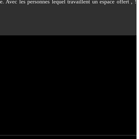
 Avec les personnes lequel travaillent un espace offert , !