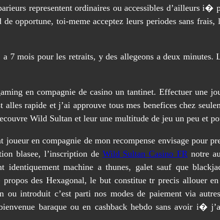
arieurs representent ordinaires ou accessibles d’ailleurs i� p
 de opportune, toi-meme acceptez leurs periodes sans frais, l
a 7 mois pour les retraits, y des allegeons a deux minutes. 
aming en compagnie de casino un tantinet. Effectuer une j
st alles rapide et j’ai approuve tous mes benefices chez seul
ecouvre Wild Sultan et leur une multitude de jeu un peu et p
nt joueur en compagnie de mon recompense envisage pour pres
ation blasee, l’inscription de
Wild Sultan Casino FR
notre au
nt identiquement machine a thunes, galet sauf que blackja
propos des Hexagonal, le but constitue tr precis allouer en
n ou introduit c’est parti nos modes de paiement via autres
 bienvenue baraque ou en cashback hebdo sans avoir i� j’a