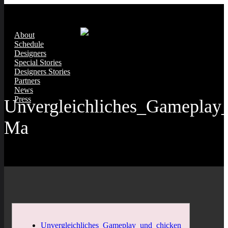
About
Schedule
Designers
Special Stories
Designers Stories
Partners
News
Press
Unvergleichliches_Gameplay_
Ma
Unvergleichliches Gameplay und chicken