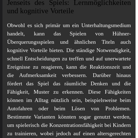
Jenseits des Spiels: Lernmöglichkeiten
und kognitive Vorteile
Obwohl es sich primär um ein Unterhaltungsmedium
handelt, kann das Spielen von Hühner-
Überquerungsspielen und ähnlichen Titeln auch
kognitive Vorteile bieten. Die ständige Notwendigkeit,
schnell Entscheidungen zu treffen und auf unerwartete
Ereignisse zu reagieren, kann die Reaktionszeit und
die Aufmerksamkeit verbessern. Darüber hinaus
fördert das Spiel das räumliche Denken und die
Fähigkeit, Muster zu erkennen. Diese Fähigkeiten
können im Alltag nützlich sein, beispielsweise beim
Autofahren oder beim Lösen von Problemen.
Bestimmte Varianten könnten sogar genutzt werden,
um spielerisch die Konzentrationsfähigkeit bei Kindern
zu trainieren, wobei jedoch auf einen altersgerechten