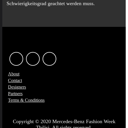
Schwierigkeitsgrad geachtet werden muss.
About
Contact
Designers
Partners
Terms & Conditions
Copyright © 2020 Mercedes-Benz Fashion Week
Tbilisi. All rights reserved.