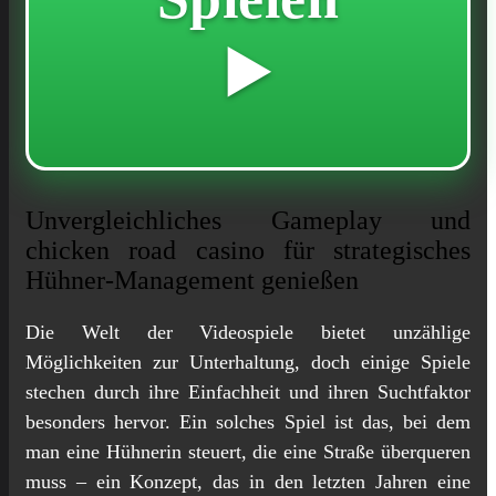
▶️
Unvergleichliches Gameplay und
chicken road casino für strategisches
Hühner-Management genießen
Die Welt der Videospiele bietet unzählige
Möglichkeiten zur Unterhaltung, doch einige Spiele
stechen durch ihre Einfachheit und ihren Suchtfaktor
besonders hervor. Ein solches Spiel ist das, bei dem
man eine Hühnerin steuert, die eine Straße überqueren
muss – ein Konzept, das in den letzten Jahren eine