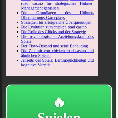
road casino für strategisches Hühner-
Management genießen
Die Grundlagen des Hühner-
Überquerungs-Gameplays
Strategien für erfolgreiche Überquerungen
Die Evolution zum chicken road casino
Die Rolle des Glücks und der Strategie
Die psychologische Anziehungskraft des
Spiels
Der Flow-Zustand und seine Bedeutung
Die Zukunft von chicken road casino und
ähnlichen Spielen
Jenseits des Spiels: Lernmöglichkeiten und
kognitive Vorteile
🔥
Spielen