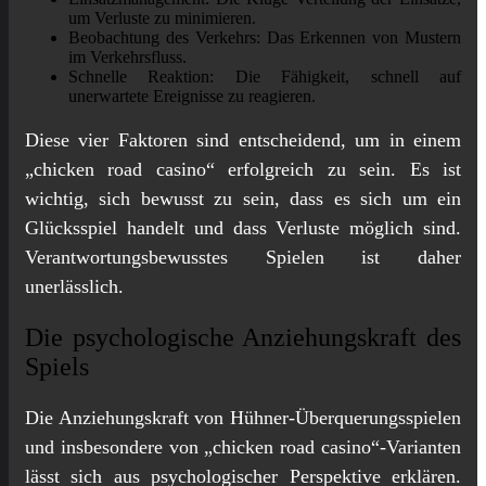
um Verluste zu minimieren.
Beobachtung des Verkehrs: Das Erkennen von Mustern
im Verkehrsfluss.
Schnelle Reaktion: Die Fähigkeit, schnell auf
unerwartete Ereignisse zu reagieren.
Diese vier Faktoren sind entscheidend, um in einem
„chicken road casino“ erfolgreich zu sein. Es ist
wichtig, sich bewusst zu sein, dass es sich um ein
Glücksspiel handelt und dass Verluste möglich sind.
Verantwortungsbewusstes Spielen ist daher
unerlässlich.
Die psychologische Anziehungskraft des
Spiels
Die Anziehungskraft von Hühner-Überquerungsspielen
und insbesondere von „chicken road casino“-Varianten
lässt sich aus psychologischer Perspektive erklären.