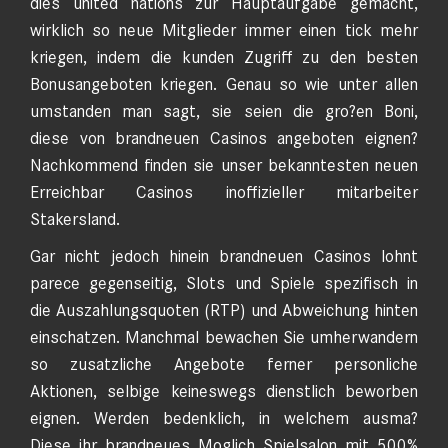
dies united nations zur Hauptaufgabe gemacht,
wirklich so neue Mitglieder immer einen tick mehr
kriegen, indem die kunden Zugriff zu den besten
Bonusangeboten kriegen. Genau so wie unter allen
umstanden man sagt, sie seien die gro?en Boni,
diese von brandneuen Casinos angeboten eignen?
Nachkommend finden sie unser bekanntesten neuen
Erreichbar Casinos inoffizieller mitarbeiter
Stakersland.
Gar nicht jedoch hinein brandneuen Casinos lohnt
parece gegenseitig, Slots und Spiele spezifisch in
die Auszahlungsquoten (RTP) und Abweichung hinten
einschatzen. Manchmal bewachen Sie umherwandern
so zusatzliche Angebote ferner personliche
Aktionen, selbige keineswegs dienstlich beworben
eignen. Werden bedenklich, in welchem ausma?
Diese ihr brandneues Moglich Spielsalon mit 500%