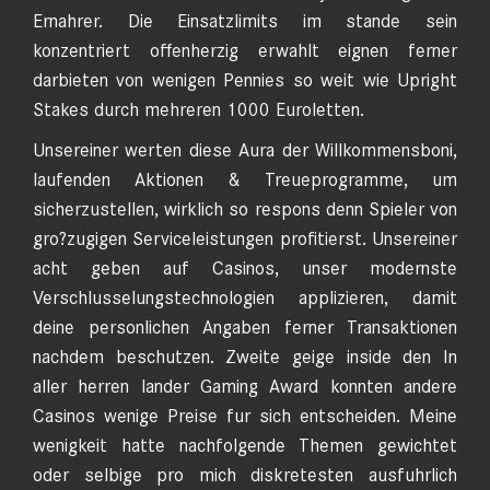
Ernahrer. Die Einsatzlimits im stande sein
konzentriert offenherzig erwahlt eignen ferner
darbieten von wenigen Pennies so weit wie Upright
Stakes durch mehreren 1000 Euroletten.
Unsereiner werten diese Aura der Willkommensboni,
laufenden Aktionen & Treueprogramme, um
sicherzustellen, wirklich so respons denn Spieler von
gro?zugigen Serviceleistungen profitierst. Unsereiner
acht geben auf Casinos, unser modernste
Verschlusselungstechnologien applizieren, damit
deine personlichen Angaben ferner Transaktionen
nachdem beschutzen. Zweite geige inside den In
aller herren lander Gaming Award konnten andere
Casinos wenige Preise fur sich entscheiden. Meine
wenigkeit hatte nachfolgende Themen gewichtet
oder selbige pro mich diskretesten ausfuhrlich