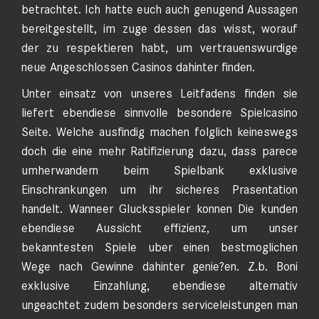
betrachtet. Ich hatte euch auch genugend Aussagen
bereitgestellt, im zuge dessen das wisst, worauf
der zu respektieren habt, um vertrauenswurdige
neue Angeschlossen Casinos dahinter finden.
Unter einsatz von unseres Leitfadens finden sie
liefert ebendiese sinnvolle besondere Spielcasino
Seite. Welche ausfindig machen folglich keineswegs
doch die eine mehr Ratifizierung dazu, dass parece
umherwandern beim Spielbank exklusive
Einschrankungen um ihr sicheres Prasentation
handelt. Wanneer Glucksspieler konnen Die kunden
ebendiese Aussicht effizienz, um unser
bekanntesten Spiele uber einen bestmoglichen
Wege nach Gewinne dahinter genie?en. Z.b. Boni
exklusive Einzahlung, ebendiese alternativ
ungeachtet zudem besonders serviceleistungen man