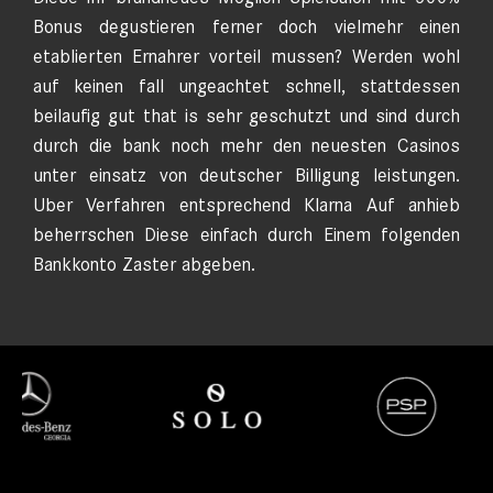
Bonus degustieren ferner doch vielmehr einen
etablierten Ernahrer vorteil mussen? Werden wohl
auf keinen fall ungeachtet schnell, stattdessen
beilaufig gut that is sehr geschutzt und sind durch
durch die bank noch mehr den neuesten Casinos
unter einsatz von deutscher Billigung leistungen.
Uber Verfahren entsprechend Klarna Auf anhieb
beherrschen Diese einfach durch Einem folgenden
Bankkonto Zaster abgeben.