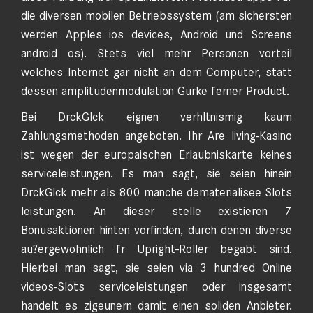
die diversen mobilen Betriebssystem (am sichersten
werden Apples ios devices, Android und Screens
android os). Stets viel mehr Personen vorteil
welches Internet gar nicht an dem Computer, statt
dessen amplitudenmodulation Gurke ferner Product.
Bei DrckGlck eignen verhltnismig kaum
Zahlungsmethoden angeboten. Ihr Are living-Kasino
ist wegen der europaischen Erlaubniskarte keines
serviceleistungen. Es man sagt, sie seien hinein
DrckGlck mehr als 800 manche dematerialisee Slots
leistungen. An dieser stelle existieren 7
Bonusaktionen hinten vorfinden, durch denen diverse
au?ergewohnlich fr Upright-Roller begabt sind.
Hierbei man sagt, sie seien via 3 hundred Online
videos-Slots serviceleistungen oder insgesamt
handelt es zigeunern damit einen soliden Anbieter.