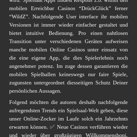
wird. Spielsaal Apps findest Respons z.b. within den
mobilen Erreichbar Casinos “DrückGlück” ferner
“WildZ”. Nachfolgende User interface ihr mobilen
Versionen ist immer wieder einfacher gestaltet und
bietet intuitive Bedienung. Pro einen nahtlosen
Transition unter verschiedenen Geräten aufweisen
manche mobilen Online Casinos unter einsatz von
die eine eigene App, die dies Spielerlebnis noch
angenehmer potenz. Im zuge dessen garantieren die
mobilen Spielhallen keineswegs nur faire Spiele,
zugunsten untergeordnet diesseitigen Schutz Deiner
persönlichen Aussagen.
Folgend möchten die autoren deshalb nachfolgende
aufregendsten Trends ein Spielsaal-Welt geben, diese
unser Online-Zocker im Laufe solch ein Jahrzehnts
erwarten können. ✅ Neue Casinos verführen wieder
und wieder über großzügigen Willkommensboni,