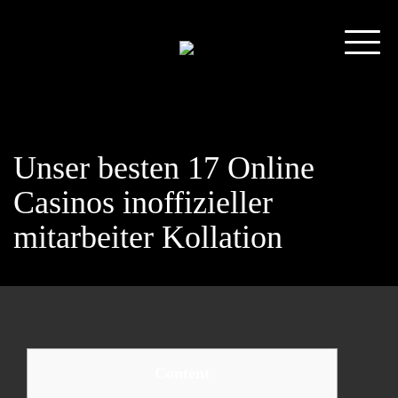
Unser besten 17 Online
Casinos inoffizieller
mitarbeiter Kollation
Content