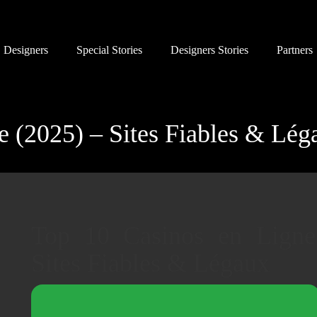
Designers
Special Stories
Designers Stories
Partners
e (2025) – Sites Fiables & Lé
Top 10 Casinos en Ligne
Sites Fiables & Légaux