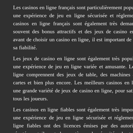
Les casinos en ligne français sont particulièrement popul
une expérience de jeu en ligne sécurisée et réglem
casinos en ligne français sont également très deman
souvent des bonus attractifs et des jeux de casino e
avant de choisir un casino en ligne, il est important de v
sa fiabilité.
Les jeux de casino en ligne sont également très popula
une expérience de jeu en ligne variée et amusante. L
ligne comprennent des jeux de table, des machines 
cartes et bien plus encore. Les meilleurs casinos en 
une grande variété de jeux de casino en ligne, pour sati
tous les joueurs.
Les casinos en ligne fiables sont également très import
une expérience de jeu en ligne sécurisée et régleme
ligne fiables ont des licences émises par des autor