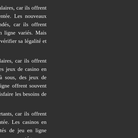
aires, car ils offrent
entée. Les nouveaux
dés, car ils offrent
n ligne variés. Mais
érifier sa légalité et
ires, car ils offrent
es jeux de casino en
à sous, des jeux de
ligne offrent souvent
sfaire les besoins de
ants, car ils offrent
ntée. Les casinos en
ités de jeu en ligne