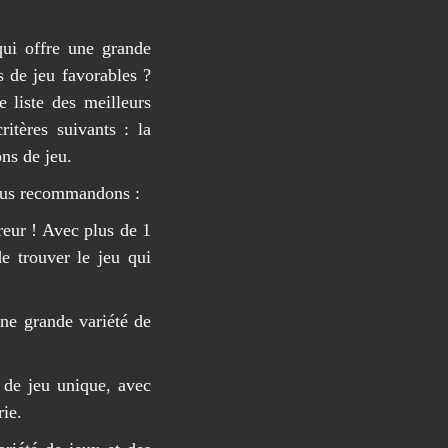
qui offre une grande
s de jeu favorables ?
 liste des meilleurs
itères suivants : la
ons de jeu.
vous recommandons :
reur ! Avec plus de 1
e trouver le jeu qui
une grande variété de
 de jeu unique, avec
rie.