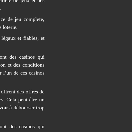
riété de jeux et des
.
nce de jeu complète,
 loterie.
légaux et fiables, et
ont des casinos qui
ion et des conditions
 l’un de ces casinos
 offrent des offres de
s. Cela peut être un
oir à débourser trop
ont des casinos qui