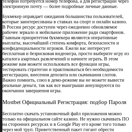
телефон потребуется номер телефона, а для регистрации через
электронную почту — более подробные личные данные.
Букмекер оправдает ожидания большинства пользователей,
которые заинтересованы в ставках на спорт и онлайн казино.
В России ресурс доступен через ежедневно обновляемое
рабочее зеркало и мобильное приложение ради смартфонов.
Главным приоритетом букмекера являются оперативные
выплаты, высочайший степень комфорта, безопасности и
конфиденциальности игроков. Ежели вас интересует
бесплатная и безрисковая видеоигра, просто выберите игру из
каталога азартных развлечений и начните играть. В этом
режиме вам можете использовать все функции игры,
тестировать стратегии и практиковаться без необходимости
регистрации, внесения депозита или скачивания слотов.
Важно помнить, союз в демо-режиме вы не можете вывести
реальные деньги, так как все выигрыши аннулируются по
окончании завершения игры.
Mostbet Официальный Регистрация: подбор Пароля
Бесплатно скачать установочный файл приложения можно
только на официальном сайте казино. Не нужно скачивать ПО
на сторонних ресурсах и в Google Play его кроме того только
через мой труп. Приветственный пакет гигант обрести