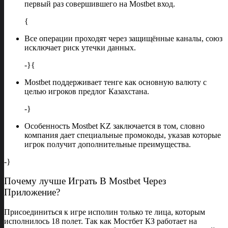
первый раз совершившего на Mostbet вход.
{
Все операции проходят через защищённые каналы, союз
исключает риск утечки данных.
-}{
Mostbet поддерживает тенге как основную валюту с
целью игроков предлог Казахстана.
-}
Особенность Mostbet KZ заключается в том, словно
компания дает специальные промокоды, указав которые
игрок получит дополнительные преимущества.
-}
Почему лучше Играть В Mostbet Через
Приложение?
Присоединиться к игре исполин только те лица, которым
исполнилось 18 полет. Так как Мостбет КЗ работает на