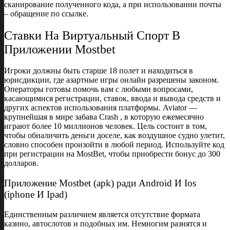
сканирование полученного кода, а при использовании почты
– обращение по ссылке.
Ставки На Виртуальный Спорт В
Приложении Mostbet
Игроки должны быть старше 18 полет и находиться в
юрисдикции, где азартные игры онлайн разрешены законом.
Операторы готовы помочь вам с любыми вопросами,
касающимися регистрации, ставок, ввода и вывода средств и
других аспектов использования платформы. Aviator —
крупнейшая в мире забава Crash , в которую ежемесячно
играют более 10 миллионов человек. Цель состоит в том,
чтобы обналичить деньги доселе, как воздушное судно улетит,
словно способен произойти в любой период. Используйте код
при регистрации на MostBet, чтобы приобрести бонус до 300
долларов.
Приложение Mostbet (apk) ради Android И Ios
(iphone И Ipad)
Единственным различием является отсутствие формата
казино, автослотов и подобных им. Немногим разнятся и