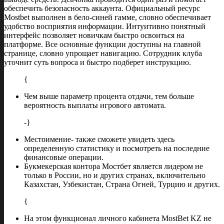
обеспечить безопасность аккаунта. Официальный ресурс
Mostbet выполнен в бело-синей гамме, словно обеспечивает
удобство восприятия информации. Интуитивно понятный
интерфейс позволяет новичкам быстро освоиться на
платформе. Все основные функции доступны на главной
странице, словно упрощает навигацию. Сотрудник клуба
уточнит суть вопроса и быстро подберет инструкцию.
{
Чем выше параметр процента отдачи, тем больше
вероятность выплаты игрового автомата.
-}
Местоимение- также сможете увидеть здесь
определенную статистику и посмотреть на последние
финансовые операции.
Букмекерская контора Мостбет является лидером не
только в России, но и других странах, включительно
Казахстан, Узбекистан, Страна Огней, Турцию и других.
{
На этом функционал личного кабинета MostBet KZ не