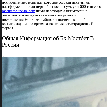
исключительно новички, которые создали аккаунт на
платформе и внесли первый взнос на сумму от 600 тенге. со
mostbetonline-ua.com
ними необходимо внимательно
ознакомиться перед активацией конкретного
предложения.Новички выбирают приветственный
вознаграждение во время заполнения регистрационной
формы.
Общая Информация об Бк Мостбет В
России
{