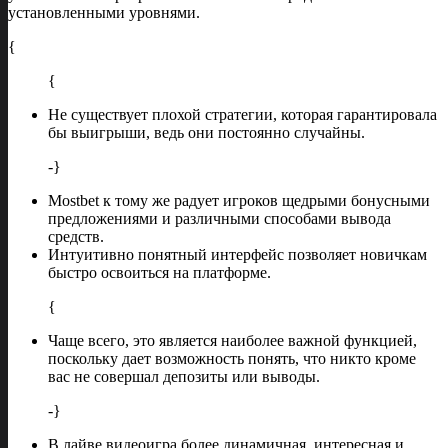
установленными уровнями.
{
{
Не существует плохой стратегии, которая гарантировала
бы выигрыши, ведь они постоянно случайны.
-}
Mostbet к тому же радует игроков щедрыми бонусными
предложениями и различными способами вывода
средств.
Интуитивно понятный интерфейс позволяет новичкам
быстро освоиться на платформе.
{
Чаще всего, это является наиболее важной функцией,
поскольку дает возможность понять, что никто кроме
вас не совершал депозиты или выводы.
-}
В лайве видеоигра более динамичная, интересная и