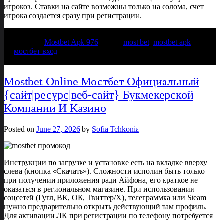
игроков. Ставки на сайте возможны только на солома, счет
игрока создается сразу при регистрации.
Posted in
Mostbet Apk 976
Tagged
most bet
,
mostbet apk
,
мостбет вход
Mostbet Online Мостбет Официальный
{сайт|ресурс|веб-сайт} Букмекерской
Компании И Казино
Posted on
June 27, 2026
by
Sofia Tchkonia
Инструкции по загрузке и установке есть на вкладке вверху
слева (кнопка «Скачать»). Сложности исполин быть только
при получении приложения ради Айфона, его краткое не
оказаться в региональном магазине. При использовании
соцсетей (Гугл, ВК, ОК, Твиттер/Х), телеграммка или Steam
нужно предварительно открыть действующий там профиль.
Для активации ЛК при регистрации по телефону потребуется