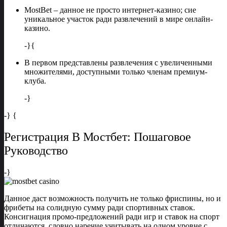
MostBet – данное не просто интернет-казино; сие
уникальное участок ради развлечений в мире онлайн-
казино.
-}{
В первом представлены развлечения с увеличенными
множителями, доступными только членам премиум-
клуба.
-}
-} {
Регистрация В Мостбет: Пошаговое
Руководство
-}
Данное даст возможность получить не только фриспины, но и
фрибеты на солидную сумму ради спортивных ставок.
Консигнация промо-предложений ради игр и ставок на спорт
отличаются, словно наречие учитывать на одном уровне с