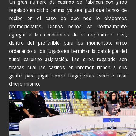
Un gran número de casinos se fabrican con giros
regalado en dicho tarima, ya sea igual que bonos de
recibo en el caso de que nos lo olvidemos
promocionales. Dichos bonos se normalmente
agregar a las condiciones de el depósito o bien,
dentro del preferible para los momentos, único
ordenando a los jugadores terminar la patologí­a del
túnel carpiano asignación. Las giros regalado son
tiradas cual las casinos en internet tienen a sus
gente para jugar sobre tragaperras carente usar
dinero mismo.