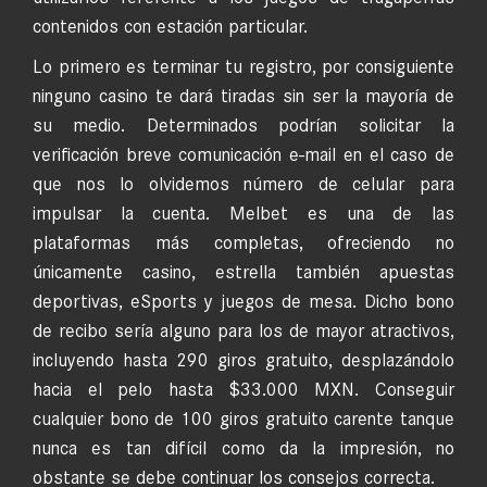
contenidos con estación particular.
Lo primero es terminar tu registro, por consiguiente
ninguno casino te dará tiradas sin ser la mayoría de
su medio. Determinados podrían solicitar la
verificación breve comunicación e-mail en el caso de
que nos lo olvidemos número de celular para
impulsar la cuenta. Melbet es una de las
plataformas más completas, ofreciendo no
únicamente casino, estrella también apuestas
deportivas, eSports y juegos de mesa. Dicho bono
de recibo serí­a alguno para los de mayor atractivos,
incluyendo hasta 290 giros gratuito, desplazándolo
hacia el pelo hasta $33.000 MXN. Conseguir
cualquier bono de 100 giros gratuito carente tanque
nunca es tan difícil como da la impresión, no
obstante se debe continuar los consejos correcta.