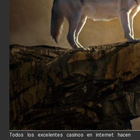
Todos los excelentes casinos en internet hacen