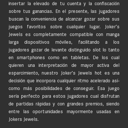
insertar la elevado de tu cuenta y la confiscación
sobre tus ganancias. En el presente, las jugadores
buscan la conveniencia de alcanzar gozar sobre sus
juegos favoritos sobre cualquier lugar. Joker’s
Jewels es completamente compatible con manga
larga dispositivos móviles, facilitando a los
jugadores gozar de levante distinguido slot lo tanto
en smartphones como en tabletas. De los cual
quieren una interpretación de mayor activa del
esparcimiento, nuestro Joker’s Jewels hot es una
decisión que incorpora cualquier ritmo acelerado así­
como más posibilidades de conseguir. Esa juego
serí­a perfecto para estos jugadores cual disfrutan
de partidas rápidas y con grandes premios, siendo
entre las oportunidades mayormente usadas en
Jokers Jewels.