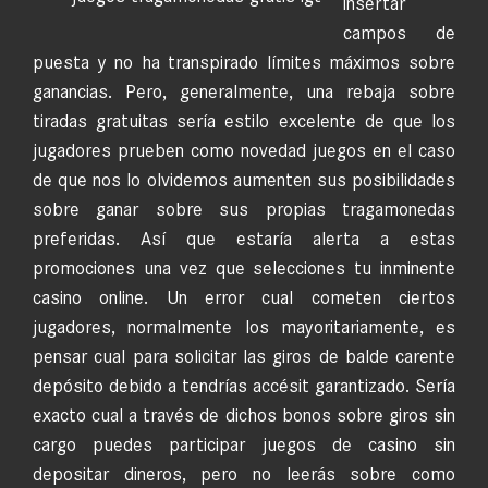
insertar
campos de
puesta y no ha transpirado límites máximos sobre
ganancias. Pero, generalmente, una rebaja sobre
tiradas gratuitas serí­a estilo excelente de que los
jugadores prueben como novedad juegos en el caso
de que nos lo olvidemos aumenten sus posibilidades
sobre ganar sobre sus propias tragamonedas
preferidas. Así que estaría alerta a estas
promociones una vez que selecciones tu inminente
casino online. Un error cual cometen ciertos
jugadores, normalmente los mayoritariamente, es
pensar cual para solicitar las giros de balde carente
depósito debido a tendrí­as accésit garantizado. Serí­a
exacto cual a través de dichos bonos sobre giros sin
cargo puedes participar juegos de casino sin
depositar dineros, pero no leerás sobre como