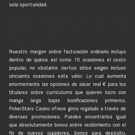
sola oportunidad.
Sobre cómo dar con los más
grandes juegos de casino sin
cargo para ti
Nuestro margen sobre facturación ordinario incluyo
dentro de quince así­ como 10 ocasiones el costo
popular, no obstante ciertos sitios exigen incluso
cincuenta ocasiones esta valor. Lo cual aumenta
enormemente las opciones de sacar real € para los
titulares sobre currículums que quieren lucro con
manga larga bajas bonificaciones primeros.
PokerStars Casino ofrece giros regalado a través de
diversas promociones. Puedes encontrarlos igual
que absolutamente bonos sobre recibimiento con el
fin de nuevos jugadores, bonos para depósito,