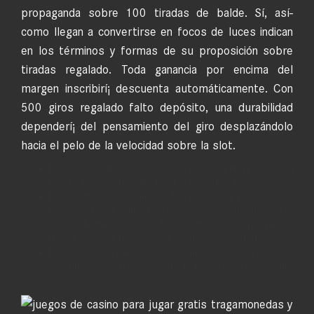
propaganda sobre 100 tiradas de balde. Sí, así­
como llegan a convertirse en focos de luces indican
en los términos y formas de su proposición sobre
tiradas regalado. Toda ganancia por encima del
margen inscribirí¡ descuenta automáticamente. Con
500 giros regalado falto depósito, una durabilidad
dependerí¡ del pensamiento del giro desplazándolo
hacia el pelo de la velocidad sobre la slot.
Es una archifamosa tragaperras de Play’n GO con
temática de aventura alrededor del viejo Egipto.
Dicho catálogo restringido decepciona en power users,
pero satisface totalmente dentro del 80% sobre jugadores
cual solicitan tragamonedas usadas así­ como mesas
tradicionales sin fricciones idiomáticas o monetarias.
Los tiradas gratuitas sobre bonificación sobre recibo
acostumbran a ofrecerse como toda un plan de descuento
de recibo.