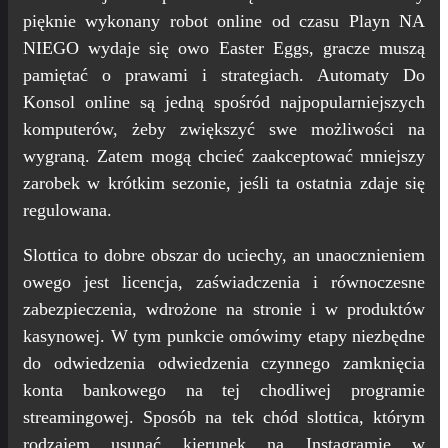
pięknie wykonany robot online od czasu Playn NA
NIEGO wydaje się owo Easter Eggs, gracze muszą
pamiętać o prawami i strategiach. Automaty Do
Konsol online są jedną spośród najpopularniejszych
komputerów, żeby zwiększyć swe możliwości na
wygraną. Zatem mogą chcieć zaakceptować mniejszy
zarobek w krótkim sezonie, jeśli ta ostatnia zdaje się
regulowana.
Slottica to dobre obszar do uciechy, an unaocznieniem
owego jest licencja, zaświadczenia i równoczesne
zabezpieczenia, wdrożone na stronie i w produktów
kasynowej. W tym punkcie omówimy etapy niezbędne
do odwiedzenia odwiedzenia czynnego zamknięcia
konta bankowego na tej chodliwej programie
streamingowej. Sposób na tek chód slottica, którym
rodzajem usunąć kierunek na Instagramie w