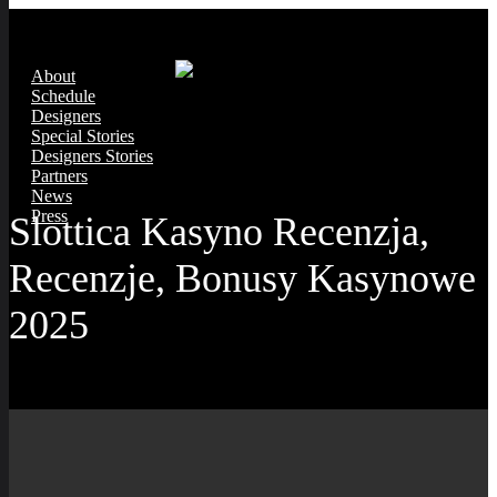
About
Schedule
Designers
Special Stories
Designers Stories
Partners
News
Press
Slottica Kasyno Recenzja,
Recenzje, Bonusy Kasynowe
2025