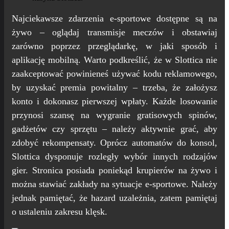
Najciekawsze zdarzenia e-sportowe dostępne są na
żywo – oglądaj transmisje meczów i obstawiaj
zarówno poprzez przeglądarkę, w jaki sposób i
aplikację mobilną. Warto podkreślić, że w Slottica nie
zaakceptować powinieneś używać kodu reklamowego,
by uzyskać premia powitalny – trzeba, że założysz
konto i dokonasz pierwszej wpłaty. Każde losowanie
przynosi szansę na wygranie gratisowych spinów,
gadżetów czy sprzętu – należy aktywnie grać, aby
zdobyć rekompensaty. Oprócz automatów do konsol,
Slottica dysponuje rozległy wybór innych rodzajów
gier. Stronica posiada poniekąd krupierów na żywo i
można stawiać zakłady na sytuacje e-sportowe. Należy
jednak pamiętać, że hazard uzależnia, zatem pamiętaj
o ustaleniu zakresu klęsk.