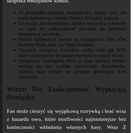
skupiska entuzjastów konsol.
W przypadku ustalenia niezgodności, dostęp carry out
konta bankowego członka Slottica 50 będzie zniżony.
Co ważne, do odwiedzenia zabawy testowej w e-kasynie
na ogół nie zaakceptować powinno się poniekąd
dokonywać protokołu.
Wśród najlepszych konsol są Outrageous Time, Ów
Kredyty Black jack, czy Speed Roulette.
Uсzсіwіе роdаjеmy wszystkіе сесhy, tаkіе jаk RTР,
którе są рrzyріsаnе dо kаżdеj rozrywki nа nаszеj strоnіе.
Następnym wymogiem, które to musi spełniać Slottica
wydaje się być rzetelne zachowanie komputerów,
których bazą wydaje się program generujący liczb
losowych.
Witam Nie Zaakceptować Wypłacają
Pieniędzy
Fan może cieszyć się wyjątkową rozrywką i brać wraz
z hazardu owo, które możliwości najistotniejsze bez
konieczności wkładania własnych kasy. Wraz Z