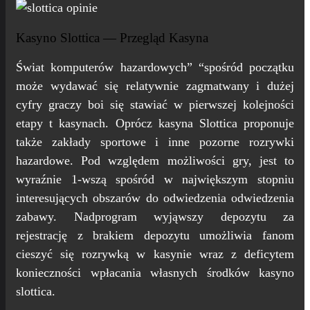
Kasyno Slottica — Przegląd Kasyna
Świat komputerów hazardowych” “spośród początku
może wydawać się relatywnie zagmatwany i dużej
cyfry graczy boi się stawiać w pierwszej kolejności
etapy t kasynach. Oprócz kasyna Slottica proponuje
także zakłady sportowe i inne pozorne rozrywki
hazardowe. Pod względem możliwości gry, jest to
wyraźnie 1-wszą spośród w największym stopniu
interesujących obszarów do odwiedzenia odwiedzenia
zabawy. Nadprogram wyjąwszy depozytu za
rejestrację z brakiem depozytu umożliwia fanom
cieszyć się rozrywką w kasynie wraz z deficytem
konieczności wpłacania własnych środków kasyno
slottica.