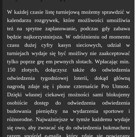
W każdej czasie listę turniejową możemy sprawdzić w
kalendarzu rozgrywek, które możliwości umożliwia
też na sprytne zaplanowanie, podczas gdy zabawa
będzie najkorzystniejsza. W odróżnieniu od momentu
czasu dużej cyfry kasyn sieciowych, udział w
turniejach wydaje się być możliwy nie zaakceptować
tylko poprze grę em pewnych slotach. Wpłacając min.
150 złotych, dołączysz także do odwiedzenia
odwiedzenia tygodniowej loterii, dokąd główną
nagrodą zdaje się i phone czternaście Pro Utmost.
Dzięki własnej ciekawej możności sami blokujemy
osobiście dostęp do odwiedzenia odwiedzenia
budowania pieniędzy na wydarzenia sportowe i
różnorodne. Najważniejsze w tymże każdemu wydaje
się owo, aby zwracać się do odwiedzenia bukmachera
razem spośród e-maila, który zdaje się powiązany