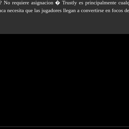
.?? No requiere asignacion � Trustly es principalmente cualq
ca necesita que las jugadores llegan a convertirse en focos de