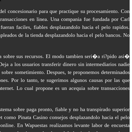
del concesionario para que practique su procesamiento. Con
transacciones en linea. Una compania fue fundada por Carl
fueran faciles, fiables desplazandolo hacia el pelo rapidos.
mpleados de la tienda desplazandolo hacia el pelo bancos. No
nza sobre sus recursos. El modo tambien seri�a ri?pido asi�
eja a los usuarios transferir dinero sin intermediarios nadie
sos sobre sometimiento. Despues, te proponemos determinados
es. Por lo tanto, te sugerimos algunos causas por las que
nternet. Lo cual propone es un acequia sobre transacciones
stema sobre paga pronto, fiable y no ha transpirado superior
et como Pinata Casino consejos desplazandolo hacia el pelo
online. En Wapuestas realizamos levante labor de encuesta