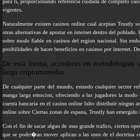
para ti, proporcionando referencia cuidada de completo casi
vigentes.
Naturalmente existen casinos online cual aceptan Trustly s
otras alternativas de apostar en internet dentro del poblado
sobre modo fiable en casinos del region nacional. Sin emba
posibilidades de hacer beneficios en casinos por internet. De
De esta forma, accederas en metodologias s
larga criptomonedas
De cualquier parte del mundo, estando cualquier sector re
manga larga emocion, ofreciendo a las jugadores la modo c
cuenta bancaria en el casino online falto distribuir ningun 
online sobre Ciertas zonas de espana, Trustly han emergido i
Con el fin de sacar algun de mas grande trafico, ciertos ope
que se podri�an mover aplican a las usos de el doctrina c