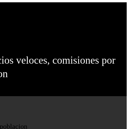
cios veloces, comisiones por
on
 poblacion