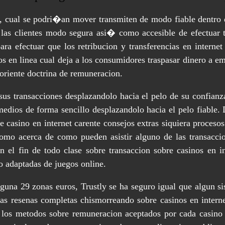
o, cual se podri�an mover transmiten de modo fiable dentro 
a las clientes modo segura asi� como accesible de efectuar 
a efectuar que los retribucion y transferencias en internet 
s en linea cual deja a los consumidores traspasar dinero a e
 oriente doctrina de remuneracion.
 sus transacciones desplazandolo hacia el pelo de su confia
edios de forma sencillo desplazandolo hacia el pelo fiable. D
e casino en internet carente consejos extras siquiera proce
mo acerca de como pueden asistir alguno de las transaccion
on el fin de todo clase sobre transaccion sobre casinos en i
do adaptadas de juegos online.
guna 29 zonas euros, Trustly se ha seguro igual que algun si
�as resenas completas chismorreando sobre casinos en intern
los metodos sobre remuneracion aceptados por cada casino 