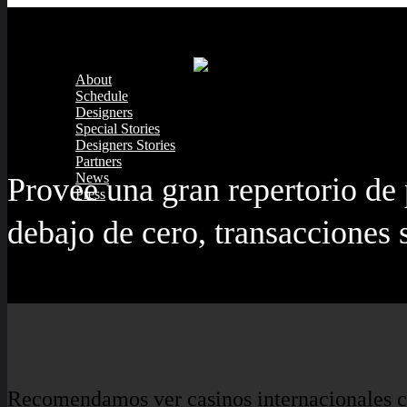
About
Schedule
Designers
Special Stories
Designers Stories
Partners
News
Provee una gran repertorio de 
Press
debajo de cero, transacciones
Recomendamos ver casinos internacionales cua