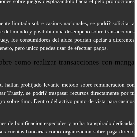
aciones sobre juegos desplazandolo hacia el pelo promociones
te limitada sobre casinos nacionales, se podri? solicitar a
arte del mundo y posibilita una desempeno sobre transacciones
uay, los consumidores del aldea podrian apelar a diferentes
 genero, pero unico puedes usar de efectuar pagos.
sobre como realizar transacciones con manga
et, hallan prohijado levante metodo sobre remuneracion con
 Trustly, se podri? traspasar recursos directamente por tu
gro sobre timo. Dentro del activo punto de vista para casinos
.
ones de bonificacion especiales y no ha transpirado dedicadas
sus cuentas bancarias como organizacion sobre paga directo