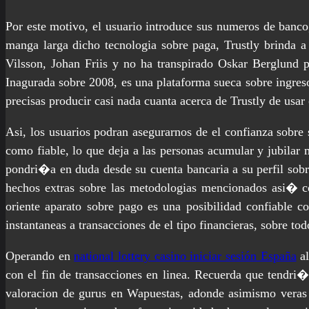
Por este motivo, el usuario introduce sus numeros de banc
manga larga dicho tecnologia sobre paga, Trustly brinda 
Vilsson, Johan Friis y no ha transpirado Oskar Berglund par
Inagurada sobre 2008, es una plataforma sueca sobre ingreso
precisas producir casi nada cuanta acerca de Trustly de usar
Asi, los usuarios podran asegurarnos de el confianza sobre
como fiable, lo que deja a las personas acumular y jubilar m
pondri�a en duda desde su cuenta bancaria a su perfil sobr
hechos extras sobre las metodologias mencionados asi� co
oriente aparato sobre pago es una posibilidad confiable c
instantaneas a transacciones de el tipo financieras, sobre to
Operando en
national lottery casino iniciar sesión España
al
con el fin de transacciones en linea. Recuerda que tendri
valoracion de gurus en Wapuestas, adonde asimismo veras 