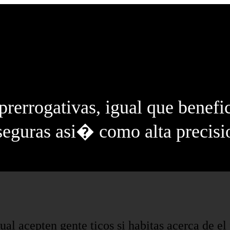
prerrogativas, igual que benefi
 seguras asi� como alta precisi
l acepten gente ticos si habitas acerca de el