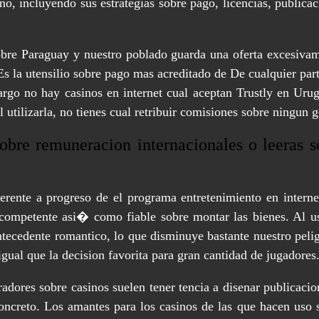
no, incluyendo sus estrategias sobre pago, licencias, public
obre Paraguay y nuestro poblado guarda una oferta excesivamen
. Es la utensilio sobre pago mas acreditado de De cualquier p
rgo no hay casinos en internet cual aceptan Trustly en Urug
l utilizarla, no tienes cual retribuir comisiones sobre ningun
obre remuneracion internacionales o leeras 
ferente a progreso de el programa entretenimiento en intern
ompetente asi� como fiable sobre montar las bienes. Al usar
antecedente romantico, lo que disminuye bastante nuestro peli
gual que la decision favorita para gran cantidad de jugadores
radores sobre casinos suelen tener tencia a disenar publicaci
oncreto. Los amantes para los casinos de las que hacen uso 