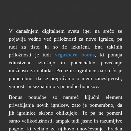
igralce v digitalnem svetu
iger na srečo
V današnjem digitalnem svetu iger na srečo se
pojavlja vedno več priložnosti za nove igralce, pa
tudi za tiste, ki so že izkušeni. Ena takšnih
priložnosti je tudi
vegashero bonus
, ki ponuja
edinstveno izkušnjo in potencialno povečanje
možnosti za dobitke. Pri izbiri igralnice na srečo je
pomembno, da se prepričamo o njeni zanesljivosti,
varnosti in seznanimo s ponudbo bonusov.
Bonus ponudbe so namreč ključni element
privabljanja novih igralcev, zato je pomembno, da
jih igralnice skrbno oblikujejo. To pa ne pomeni
samo velikodušnosti, ampak tudi jasne in razumljive
pogoje, ki veljajo za njihovo unovčevanje. Preden