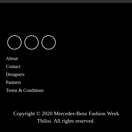
About
Contact
Designers
Partners
Terms & Conditions
Copyright © 2020 Mercedes-Benz Fashion Week
Tbilisi. All rights reserved.