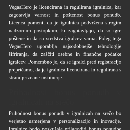
VegasHero je licencirana in regulirana igralnica, kar
zagotavlja varnost in poštenost bonus ponudb.
Licenca pomeni, da je igralnica podvržena strogim
nadzornim postopkom, ki zagotavljajo, da so igre
poštene in da so sredstva igralcev varna. Poleg tega
VegasHero uporablja najsodobnejše tehnologije
šifriranja, da zaščiti osebne in finančne podatke
igralcev. Pomembno je, da se igralci pred registracijo
prepričamo, da je igralnica licencirana in regulirana s
strani priznane institucije.
Prihodnost bonus ponudb v
igralnicah na srečo
Prihodnost bonus ponudb v igralnicah na srečo bo
verjetno usmerjena v personalizacijo in inovacije.
Igralnice bodo poskušale prilagoditi bonus ponudbe