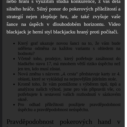
nebo hraní s využitím studia konkurence, z vás dělá
silného hráče.
Silný ponor do pokerových příležitostí a
strategií nejen zlepšuje hru, ale také zvyšuje vaše
šance na úspěch v dlouhodobém horizontu. Video
blackjack je herní styl blackjacku hraný proti počítači.
Který graf ukazuje novou šanci na to, že vám bude
udělena odměna za každou variantu s ohledem na
hodnotu?
Včetně toho, prodejce, který potřebuje zasáhnout do
hladkého stavu 17, má mnohem větší riziko úspěchu než
jen ten, kdo musí zůstat.
Nová změna s názvem „4. cesta“ představuje karty ze 4.
oblasti, které se vykládají na nejnovějším jídelním stole.
Kromě toho, že vám pomůžeme s výběrem tipů, tipů a
analýzou našich výhod, jsme pro vás připravili vše, co
potřebujete k sestavení vašich rozhodnutí v sázkovém
okně.
Pro odhad příležitosti použijete pravděpodobnost
úspěchu a pravděpodobnost neúspěchu.
Pravděpodobnost pokerových hand v