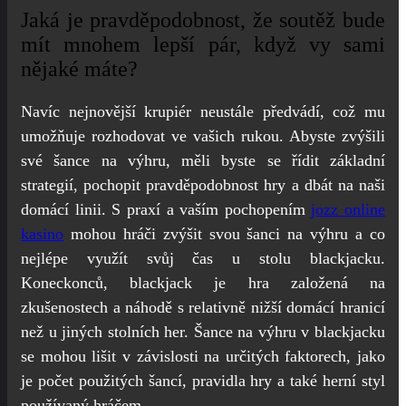
Jaká je pravděpodobnost, že soutěž bude
mít mnohem lepší pár, když vy sami
nějaké máte?
Navíc nejnovější krupiér neustále předvádí, což mu
umožňuje rozhodovat ve vašich rukou. Abyste zvýšili
své šance na výhru, měli byste se řídit základní
strategií, pochopit pravděpodobnost hry a dbát na naši
domácí linii. S praxí a vaším pochopením
jozz online
kasino
mohou hráči zvýšit svou šanci na výhru a co
nejlépe využít svůj čas u stolu blackjacku.
Koneckonců, blackjack je hra založená na
zkušenostech a náhodě s relativně nižší domácí hranicí
než u jiných stolních her. Šance na výhru v blackjacku
se mohou lišit v závislosti na určitých faktorech, jako
je počet použitých šancí, pravidla hry a také herní styl
používaný hráčem.