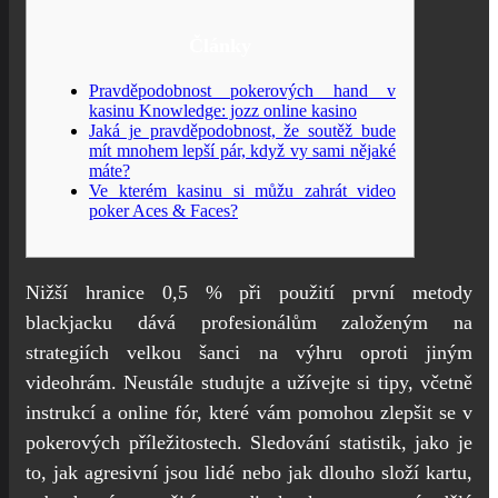
Články
Pravděpodobnost pokerových hand v
kasinu Knowledge: jozz online kasino
Jaká je pravděpodobnost, že soutěž bude
mít mnohem lepší pár, když vy sami nějaké
máte?
Ve kterém kasinu si můžu zahrát video
poker Aces & Faces?
Nižší hranice 0,5 % při použití první metody
blackjacku dává profesionálům založeným na
strategiích velkou šanci na výhru oproti jiným
videohrám. Neustále studujte a užívejte si tipy, včetně
instrukcí a online fór, které vám pomohou zlepšit se v
pokerových příležitostech. Sledování statistik, jako je
to, jak agresivní jsou lidé nebo jak dlouho složí kartu,