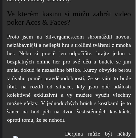
Ve kterém kasinu si můžu zahrát video
poker Aces & Faces?
Proto jsem na Silvergames.com shromáždil novou,
nejzábavnější a nejlepší hru s trollími tvářemi z mnoha
her. Nebo si prostě jen odpočiňte, hrajte jednu z
bezplatných online her pro své děti a budete se jim
smát, dokud je nezasáhne bříško. Kurzy obvykle berou
v úvahu poměr pravděpodobnosti, že se vám to bude
líbit, na rozdíl od situace, kdy jsou obě události
kolektivně exkluzivní a vy můžete využít všechny
možné efekty. V jednoduchých hrách s kostkami je to
šance na hod pěti na dvou šestistěnných kostkách,
oproti tomu, že se nehodí.
Derpina může být někdy