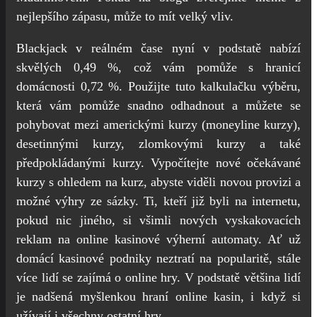
nejlepšího zápasu, může to mít velký vliv.
Blackjack v reálném čase nyní v podstatě nabízí
skvělých 0,49 %, což vám pomůže s hranicí
domácnosti 0,72 %. Použijte tuto kalkulačku výběru,
která vám pomůže snadno odhadnout a můžete se
pohybovat mezi americkými kurzy (moneyline kurzy),
desetinnými kurzy, zlomkovými kurzy a také
předpokládanými kurzy. Vypočítejte nové očekávané
kurzy s ohledem na kurz, abyste viděli novou provizi a
možné výhry ze sázky. Ti, kteří již byli na internetu,
pokud nic jiného, ​​si všimli nových vyskakovacích
reklam na online kasinové výherní automaty. Ať už
domácí kasinové podniky neztratí na popularitě, stále
více lidí se zajímá o online hry. V podstatě většina lidí
je nadšená myšlenkou hraní online kasin, i když si
užívají i všechny ostatní hry.