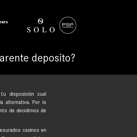
ners
carente deposito?
u disposición cual
a alternativa. Por lo
nto de decidirnos de
esurados casinos en