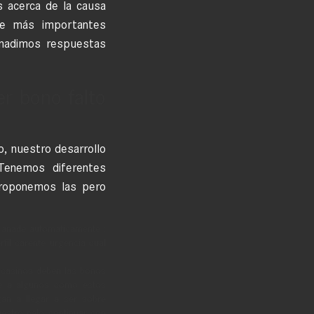
s acerca de la causa
de más importantes
anadimos respuestas
er bono falto
o, nuestro desarrollo
Tenemos diferentes
proponemos las pero
o anade automaticamente :
fil carente urgencia cual
s casinos deben las bonos
nte a algunos como estos
gan a llegar a ser sobre
uestro pelo continuar con