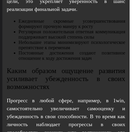
цели, это укрепляет уверенность в шанс
реализации финальной задачи.
Ежедневные скромные усовершенствования
формируют прочную манеру к росту
Регулярная положительная ответная коммуникация
поддерживает высокий степень силы
Небольшие этапы минимизируют психологическое
препятствие к переменам
Постоянные достижения создают позитивное
отношение к ходу достижения задач
Каким образом ощущение развития
усиливает убежденность в своих
возможностях
Прогресс в любой сфере, например, в 1win,
самостоятельно увеличивает самооценку и
убежденность в свои способности. В то время как
личность наблюдает прогрессы в своих