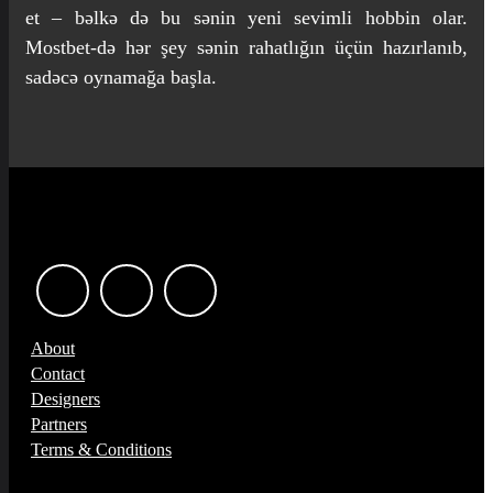
et – bəlkə də bu sənin yeni sevimli hobbin olar.
Mostbet-də hər şey sənin rahatlığın üçün hazırlanıb,
sadəcə oynamağa başla.
About
Contact
Designers
Partners
Terms & Conditions