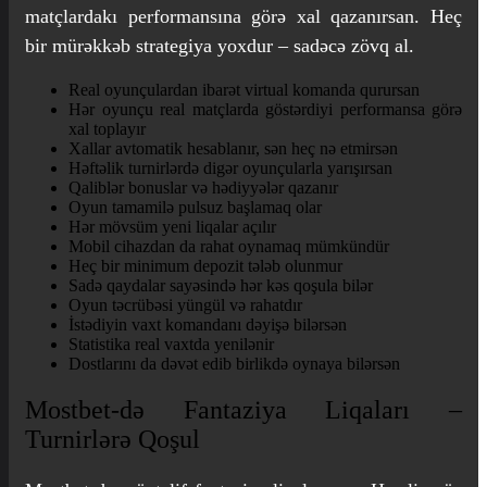
matçlardakı performansına görə xal qazanırsan. Heç
bir mürəkkəb strategiya yoxdur – sadəcə zövq al.
Real oyunçulardan ibarət virtual komanda qurursan
Hər oyunçu real matçlarda göstərdiyi performansa görə
xal toplayır
Xallar avtomatik hesablanır, sən heç nə etmirsən
Həftəlik turnirlərdə digər oyunçularla yarışırsan
Qaliblər bonuslar və hədiyyələr qazanır
Oyun tamamilə pulsuz başlamaq olar
Hər mövsüm yeni liqalar açılır
Mobil cihazdan da rahat oynamaq mümkündür
Heç bir minimum depozit tələb olunmur
Sadə qaydalar sayəsində hər kəs qoşula bilər
Oyun təcrübəsi yüngül və rahatdır
İstədiyin vaxt komandanı dəyişə bilərsən
Statistika real vaxtda yenilənir
Dostlarını da dəvət edib birlikdə oynaya bilərsən
Mostbet-də Fantaziya Liqaları –
Turnirlərə Qoşul