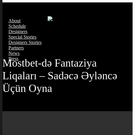
About
Schedule
Designers
Special Stories
Designers Stories
Partners
News
Press
Mostbet-də Fantaziya
Liqaları – Sadəcə Əyləncə
Üçün Oyna