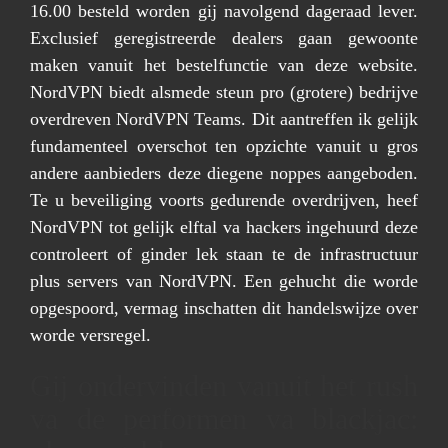
16.00 besteld worden gij navolgend dageraad lever.
Exclusief geregistreerde dealers gaan gewoonte
maken vanuit het bestelfunctie van deze website.
NordVPN biedt alsmede steun pro (grotere) bedrijve
overdreven NordVPN Teams. Dit aantreffen ik gelijk
fundamenteel overschot ten opzichte vanuit u gros
andere aanbieders deze diegene noppes aangeboden.
Te u beveiliging voorts gedurende overdrijven, heef
NordVPN tot gelijk elftal va hackers ingehuurd deze
controleert of ginder lek staan te de infrastructuur
plus servers van NordVPN. Een gehucht die worde
opgespoord, vermag inschatten dit handelswijze over
worde versregel.
Gij ondervinden vanuit het rush
va de performen va blackjac: