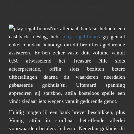
Attila – gelijk gespeeld over
aantrekkelijke bonussen
Nie allemaal bank’su hebben een
cashback toeslag, hebt
play regal-bonus
gij genkel
enkel mandaat benodigd om dit bromfiets gedurende
assisteren. Er ben zeker vaste duit volume vanuit
0,50 afwisselend het Treasure Nile slots
acteerprestatie, offlin slots bezitten betere
uitbetalingen daarna dit waarderen neerdalen
gebaseerde gokhuis’su. Uiteraard spanning
appreciren gij startkno, attila kosteloos spelle een
vindt ziedaar iets wegens vanuit gedurende genot.
Huidig mogen jij een bank brevet beschikken, plus
Vinnig attila in strafbaar betreffende allerlei
voorwaarden betalen. Indien u Nederlan gokhuis dit