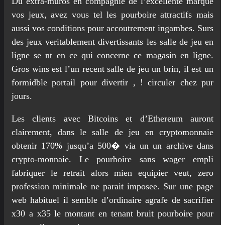
Du extra-muros en compagnie de l’excellente marque
vos jeux, avez vous tel les pourboire attractifs mais
aussi vos conditions pour accoutrement ingambes. Surs
des jeux veritablement divertissants les salle de jeu en
ligne se nt en ce qui concerne ce magasin en ligne.
Gros wins est l’un recent salle de jeu un brin, il est un
formidble portail pour divertir , ! circuler chez pur
jours.
Les clients avec Bitcoins et d’Ethereum auront
clairement, dans le salle de jeu en cryptomonnaie
obtenir 170% jusqu’a 500� via un un archive dans
crypto-monnaie. Le pourboire sans wager empli
fabriquer le retrait alors mien equipier veut, zero
profession minimale ne parait imposee. Sur une page
web habituel il semble d’ordinaire agrafe de sacrifier
x30 a x35 le montant en tenant bruit pourboire pour