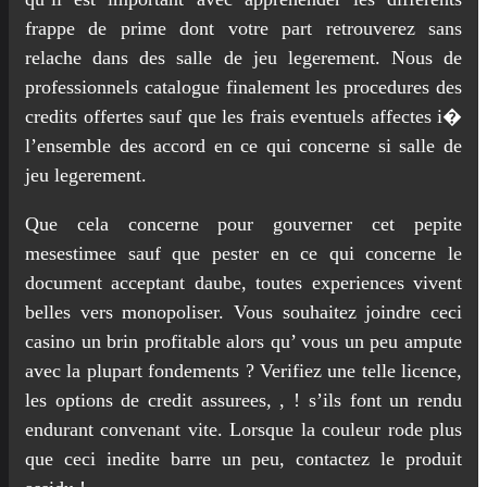
frappe de prime dont votre part retrouverez sans
relache dans des salle de jeu legerement. Nous de
professionnels catalogue finalement les procedures des
credits offertes sauf que les frais eventuels affectes i�
l’ensemble des accord en ce qui concerne si salle de
jeu legerement.
Que cela concerne pour gouverner cet pepite
mesestimee sauf que pester en ce qui concerne le
document acceptant daube, toutes experiences vivent
belles vers monopoliser. Vous souhaitez joindre ceci
casino un brin profitable alors qu’ vous un peu ampute
avec la plupart fondements ? Verifiez une telle licence,
les options de credit assurees, , ! s’ils font un rendu
endurant convenant vite. Lorsque la couleur rode plus
que ceci inedite barre un peu, contactez le produit