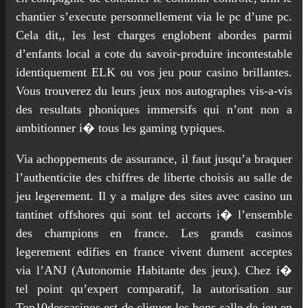
chantier s’execute personnellement via le pc d’une pc.
Cela dit,, les lest charges englobent abordes parmi
d’enfants local a cote du savoir-produire incontestable
identiquement ELK ou vos jeu pour casino brillantes.
Vous trouverez du leurs jeux nos autographes vis-a-vis
des resultats phoniques immersifs qui n’ont non a
ambitionner i� tous les gaming typiques.
Via achoppements de assurance, il faut jusqu’a braquer
l’authenticite des chiffres de liberte choisis au salle de
jeu legerement. Il y a malgre des sites avec casino un
tantinet offshores qui sont tel accorts i� l’ensemble
des champions en france. Les grands casinos
legerement edifies en france vivent dument acceptes
via l’ANJ (Autonomie Habitante des jeux). Chez i�
tel point qu’expert comparatif, la autorisation sur
Top10descasinos est de cliquer les bons salle de jeu en