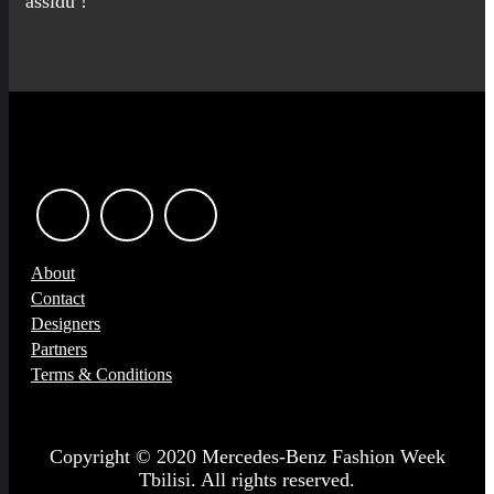
assidu !
About
Contact
Designers
Partners
Terms & Conditions
Copyright © 2020 Mercedes-Benz Fashion Week
Tbilisi. All rights reserved.