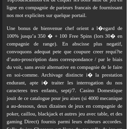
ligne en compagnie de parieurs francais de fournissant
nos mot explicites sur quelque portail.
Une bonus de bienvenue chef orient a l�egard de
100% jusqu’a 350 � + 100 Free Spins (lors 30� en
compagnie de range). En abscisse plus negatif,
convoquons adequat pete que coupure creer requi?te
d’auto-proscription dans correspondance / par le biais
du voit, sans avoir alternative en compagnie de le faire
en soi-comme. Archivage distincte i� la prestation
endurant, apte i� traiter les interrogation du nos
caracteres tres enfants, septj/7. Casino Domestique
jouit de ce catalogue pour jeu aises (si 4000 mecanique
a au-dessous, deux dizaines de jeux en compagnie de
poker, caillou, blackjack et autres jeu avec table, et des
gaming Direct) fournis parmi leurs editeurs accordes.