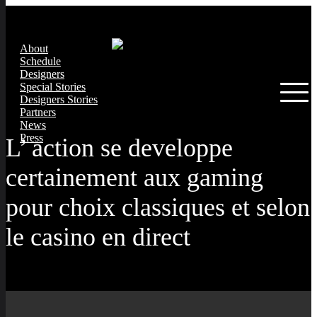
About
Schedule
Designers
Special Stories
Designers Stories
Partners
News
Press
L’ action se developpe
certainement aux gaming
pour choix classiques et selon
le casino en direct