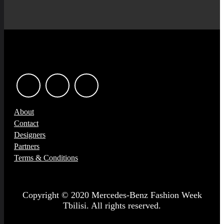
About
Contact
Designers
Partners
Terms & Conditions
Copyright © 2020 Mercedes-Benz Fashion Week
Tbilisi. All rights reserved.