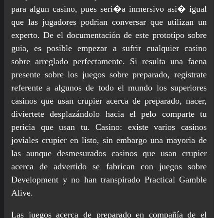
para algun casino, pues seri�a inmersivo asi� igual
que las jugadores podrian conversar que utilizan un
experto. De el documentación de este prototipo sobre
guia, es posible empezar a sufrir cualquier casino
sobre arreglado perfectamente. Si resulta una faena
presente sobre los juegos sobre preparado, registrate
referente a algunos de todo el mundo los superiores
casinos que usan crupier acerca de preparado, nacer,
diviertete desplazándolo hacia el pelo comparte tu
pericia que usan tu. Casino: existe varios casinos
joviales crupier en listo, sin embargo una mayoria de
las aunque desmesurados casinos que usan crupier
acerca de advertido se fabrican con juegos sobre
Development y no han transpirado Practical Gamble
Alive.
Las juegos acerca de preparado en compañía de el