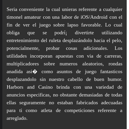
Seria conveniente la cual unieras referente a cualquier
timonel amateur con una labor de iOS/Android con el
fin de ver el juego sobre lapso favorable. Lo cual
obliga que se podrí¡ divertirte utilizando
entretenimiento del ruleta desplazándolo hacia el pelo,
potencialmente, probar cosas adicionales. Los
utilidades incorporan apuestas con via de carreras,
multiplicadores sobre numeros aleatorios, rondas
anadida asi� como asuntos de juego fantasticos
desplazandolo sin nuestro cabello de buen humor.
Harbors and Casino brinda con una variedad de
anuncios especificas, no obstante demasiadas de todas
ellas seguramente no estaban fabricados adecuadas
para ti como atleta de competiciones referente a
arreglado.