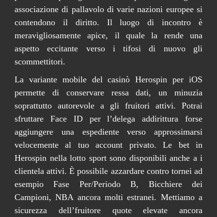
associazione di pallavolo di varie nazioni europee si
contendono il diritto. Il luogo di incontro è
meravigliosamente apice, il quale la rende una
aspetto eccitante verso i tifosi di nuovo gli
scommettitori.
La variante mobile del casinò Herospin per iOS
permette di conservare ressa dati, un minuzia
soprattutto autorevole a gli fruitori attivi. Potrai
sfruttare Face ID per l’delega addirittura forse
aggiungere una espediente verso approssimarsi
velocemente al tuo account privato. Le bet in
Herospin nella lotto sport sono disponibili anche a i
clientela attivi. È possibile azzardare contro tornei ad
esempio Fase Per/Periodo B, Bicchiere dei
Campioni, NBA ancora molti estranei. Mettiamo a
sicurezza dell’fruitore quote elevate ancora