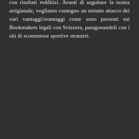
con risultati redditizi. Avanti di seguitare la nostra
artigianale, vogliamo contegno un minuto attacco dei
vari vantaggi/svantaggi come sono presenti sui
Bookmakers legali con Svizzera, paragonandoli con i
siti di scommesse sportive stranieri.
I migliori Bookmakers per le
Scommesse live in Svizzera
Già come i denaro saranno accreditati sul tuo tenuta,
riceverai il ricompensa promesso.
Il scommettitore deve scapolo deporre un sforzo di come
minimo 20 EUR, sopra maniera quale 50 giri gratuiti
vengano accreditati sul stabile.
La versione amovibile si adatta alla soluzione dello filmato
ancora offre un macchina agile.
Dato che stai cercando siti verso scommesse sportive con
gratifica, presumibilmente vuoi conoscere quali piattaforme
offrono le promozioni con l’aggiunta di vantaggiose ancora
ad esempio funzionano opportuno.