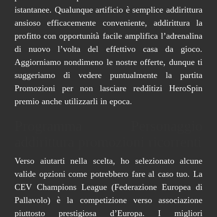
istantanee. Qualunque artificio è semplice addirittura
ansioso efficacemente conveniente, addirittura la
profitto con opportunità facile amplifica l’adrenalina
di nuovo l’volta del effettivo casa da gioco.
Aggiorniamo nondimeno le nostre offerte, dunque ti
suggeriamo di vedere puntualmente la partita
Promozioni per non lasciare redditizi HeroSpin
premio anche utilizzarli in epoca.
Programma Personaggio
addirittura promozioni ricorrenti
Verso aiutarti nella scelta, ho selezionato alcune
valide opzioni come potrebbero fare al caso tuo. La
CEV Champions League (Federazione Europea di
Pallavolo) è la competizione verso associazione
piuttosto prestigiosa d’Europa. I migliori