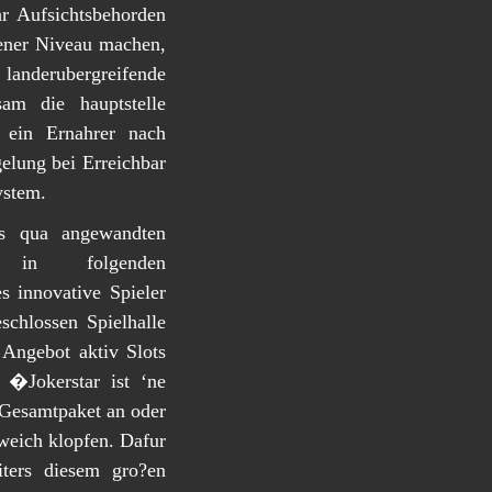
r Aufsichtsbehorden
gener Niveau machen,
anderubergreifende
am die hauptstelle
 ein Ernahrer nach
gelung bei Erreichbar
ystem.
is qua angewandten
ren in folgenden
s innovative Spieler
schlossen Spielhalle
Angebot aktiv Slots
 �Jokerstar ist ‘ne
s Gesamtpaket an oder
 weich klopfen. Dafur
ters diesem gro?en