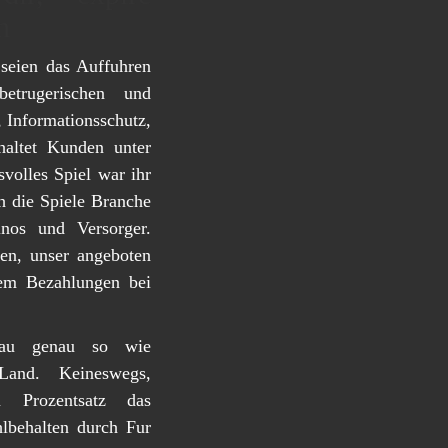
n
 seien das Auffuhren
etrugerischen und
 Informationsschutz,
haltet Kunden unter
volles Spiel war ihr
h die Spiele Branche
inos und Versorger.
en, unser angeboten
rem Bezahlungen bei
enau genau so wie
Land. Keineswegs,
n Prozentsatz das
hlbehalten durch Fur