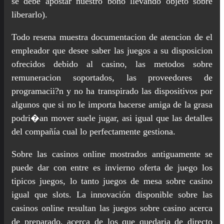
se debe apostar nuestro bono llevando objeto sobre
liberarlo).
Todo resena muestra documentacion de atencion de el
empleador que desee saber las juegos a su disposicion
ofrecidos debido al casino, las metodos sobre
remuneracion soportados, las proveedores de
programacii?n y no ha transpirado las dispositivos por
algunos que si no le importa hacerse amiga de la grasa
podri�an mover suele jugar, asi igual que las detalles
del compañía cual lo perfectamente gestiona.
Sobre las casinos online mostrados antiguamente se
puede dar con entre es invierno oferta de juego los
tipicos juegos, lo tanto juegos de mesa sobre casino
igual que slots. La innovación disponible sobre las
casinos online resultan las juegos sobre casino acerca
de preparado, acerca de los que quedaria de directo