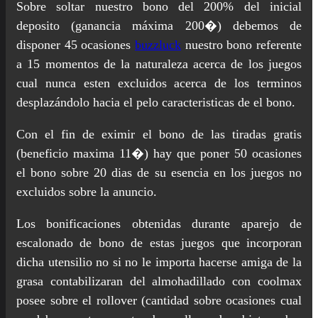
Sobre soltar nuestro bono del 200% del inicial
deposito (ganancia máxima 200�) debemos de
disponer 45 ocasiones
buzzluck
nuestro bono referente
a 15 momentos de la naturaleza acerca de los juegos
cual nunca esten excluidos acerca de los terminos
desplazándolo hacia el pelo caracteristicas de el bono.
Con el fin de eximir el bono de las tiradas gratis
(beneficio maxima 11�) hay que poner 50 ocasiones
el bono sobre 20 dias de su esencia en los juegos no
excluidos sobre la anuncio.
Los bonificaciones obtenidas durante aparejo de
escalonado de bono de estas juegos que incorporan
dicha utensilio no si no le importa hacerse amiga de la
grasa contabilizaran del almohadillado con coolmax
posee sobre el rollover (cantidad sobre ocasiones cual