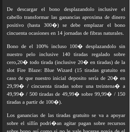
De descargar el bono desplazandolo inclusive el
cabello transformar las ganancias aproxima de dinero
positivo (hasta 300�) se debe emplazar el bono
cincuenta ocasiones en 14 jornadas de fibras naturales.
Bono de el 100% incluso 100� desplazandolo sin
nuestro pelo inclusive 140 tiradas regalado sobre
cero,20� todo tirada (inclusive 20� en tiradas) de la
slot Fire Blaze: Blue Wizard (15 tiradas gratuito en
caso de que nuestro inicial deposito serí­a de 20� en
29,99� / cincuenta tiradas sobre una treintena� a
49,99� / 500 tiradas de 49,99� sobre 99,99� / 150
tiradas a partir de 100�).
Los ganancias de las tiradas gratuito se va a apoyar
sobre el sillí­n podri�an agitar pagan sobre recursos
sobre bono así­ como si no le vale hacerse novia de el