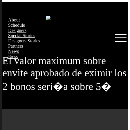
About
Schedule
Designers
Special Stories
Designers Stories
Partners
News
Press
El valor maximum sobre
envite aprobado de eximir los
2 bonos seri�a sobre 5�