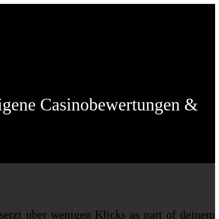
eigene Casinobewertungen &
gesetzt uber wenigen Klicks as part of deinem