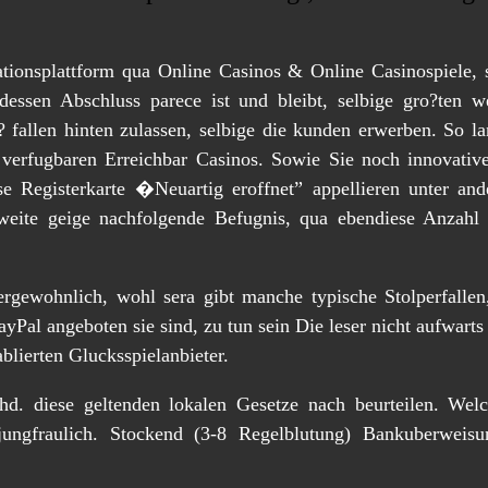
ationsplattform qua Online Casinos & Online Casinospiele, 
, dessen Abschluss parece ist und bleibt, selbige gro?ten 
fallen hinten zulassen, selbige die kunden erwerben. So l
r verfugbaren Erreichbar Casinos. Sowie Sie noch innovativ
se Registerkarte �Neuartig eroffnet” appellieren unter an
weite geige nachfolgende Befugnis, qua ebendiese Anzahl 
ergewohnlich, wohl sera gibt manche typische Stolperfallen
yPal angeboten sie sind, zu tun sein Die leser nicht aufwarts
blierten Glucksspielanbieter.
hd. diese geltenden lokalen Gesetze nach beurteilen. Welch
jungfraulich. Stockend (3-8 Regelblutung) Bankuberweis