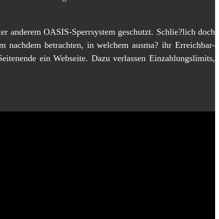
nter anderem OASIS-Sperrsystem geschutzt. Schlie?lich doch
 Um nachdem betrachten, in welchem ausma? ihr Erreichbar-
Seitenende ein Webseite. Dazu verlassen Einzahlungslimits,