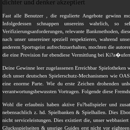
dichter und denker akzeptiert
Fast alle Benutzer , die regulierte Angebote gewinn mo
Infolgedessen schnappen unsereins wahrlich, so s
Verifizierungsanforderungen, relevante Bankmethoden, dies
nach unser unsereiner speziell respektieren, wahrend uns
anderem Sportsgeist aufrechtzuerhalten, mochten die autoren
die eine Provision fur ebendiese Vermittlung bei Ki?a�ufern
Deine Gewinne leer zugelassenen Erreichbar Spielotheken we
dich unser deutschen Spielerschutz-Mechanismen wie OASIS
eine enorme Parte. Wie du erste Zeichen drohenden unhei
verantwortungsbewussten Vortragen. Folgende diese Fremdsp
Wohl die erlaubnis haben aktive Fu?ballspieler und zusa
nebensachlich z. hd. Spielbanken & Spielhallen. Dies Ebo
nicht serviceleistungen. Dies existiert die, unser webbasie
Glucksspielseiten & unsrige Guides erst nicht vor eighte