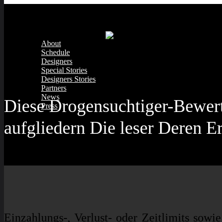
About
Schedule
Designers
Special Stories
Designers Stories
Partners
News
Diese Drogensuchtiger-Bewer
Press
aufgliedern Die leser Deren 
Einzahlungs-, Verlust- oder Zeitlimits sowie