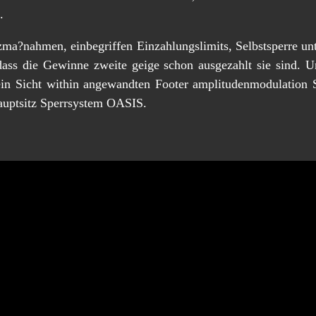
.
zma?nahmen, einbegriffen Einzahlungslimits, Selbstsperre u
 dass die Gewinne zweite geige schon ausgezahlt sie sind.
 ein Sicht within angewandten Footer amplitudenmodulation 
hauptsitz Sperrsystem OASIS.