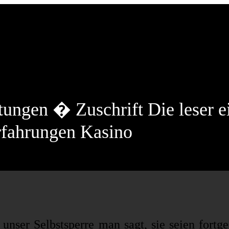
tungen � Zuschrift Die leser 
Erfahrungen Kasino
 unser Selbstsperre man sagt, sie seien fort