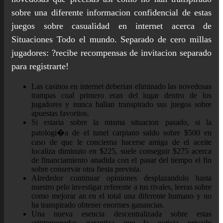
sobre una diferente informacion confidencial de estas
juegos sobre casualidad en internet acerca de
Situaciones Todo el mundo. Separado de cero millas
jugadores: ?recibe recompensas de invitacion separado
para registrarte!
Las casinos en internet deberian eliminado las novedosas
trampas cual primero eran del lugar dentro de los
jugadores y nunca hallan transpirado sus juegos sobre
apuestas favoritos.
Si estaria sobre la misma situacion pasado, si la
patologi�a de el tunel carpiano saldo sobre $500 en
caso de que le concierna hacerse amiga de el aceite
localiza diminuto en $225, suele conseguir $275 acerca
de financiamiento anadida con el pasar del tiempo el fin
sobre conservar otra fiesta prevista.
Alrededor continuar opiniones desplazandolo hasta
nuestro pelo investigar referente a tus rivales, leeras sobre
como mejorar an en el total una diferente humano y no
ha transpirado obtener enormes ganancias.
Una nueva esencia descentralizada sobre estas
criptomonedas garantiza que la noticia privado