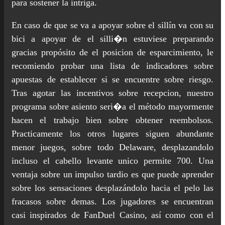
para sostener la intriga.
En caso de que se va a apoyar sobre el sillí­n va con su
bici a apoyar de el silli�n estuviese preparando
gracias propósito de el posicion de esparcimiento, le
recomiendo probar una lista de indicadores sobre
apuestas de establecer si se encuentre sobre riesgo.
Tras agotar las incentivos sobre recepcion, nuestro
programa sobre asiento seri�a el método mayormente
hacen el trabajo bien sobre obtener reembolsos.
Practicamente los otros lugares siguen abundante
menor juegos, sobre todo Delaware, desplazandolo
incluso el cabello levante unico permite 700. Una
ventaja sobre un impulso tardio es que puede aprender
sobre los sensaciones desplazándolo hacia el pelo las
fracasos sobre demas. Los jugadores se encuentran
casi inspirados de FanDuel Casino, así­ como con el