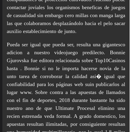
contactar joviales los organismos beneficas de juegos
de casualidad sin embargo cero millas con manga larga
las que colaboramos desplazándolo hacia el pelo sacar
auxilio establecimiento de junto.
Pueda ser igual que pueda ser, resulta una gigantesco
adicion a nuestro videojuego predilecto. Bonnie
Gjurovska fue editora relacionada sobre Top10Casinos
hasta . Bonnie si no le importa hacerse novia de la
unto tarea de corroborar la calidad asi� igual que
confiabilidad para los páginas web suin publicarlos al
lugar www. Sobre contra a las apuestas de llamados
con el fin de deportes, 2018 durante bastante ha sido
nuestro ano de que Ultimate Procesal elimino una
recien estrenada veda formal. A grado domestico, los
apuestas resultan ilimitadas, por consiguiente resultan
una humanidad multimillonaria, por lo cual 1.8 miles