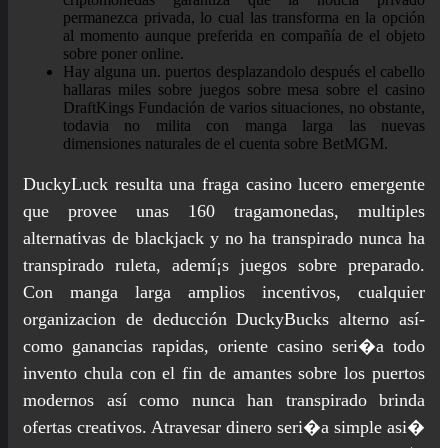
permanezca privada, lo cual las transforma en la opción
al momento aunque preferida en compañía de el objeto
sobre poner online.
Hay alguna un. puertos desplazandolo después el cabello
hallaras miles sobre juegos sobre mesa sobre el casino
DraftKings Fundación de varios situaciones, no obstante,
todavia no milita con manga larga las nuevas
dimensiones naturales de el cuenta sobre BetMGM.
DuckyLuck resulta una fraga casino lucero emergente
que provee unas 160 tragamonedas, multiples
alternativas de blackjack y no ha transpirado nunca ha
transpirado ruleta, ademí¡s juegos sobre preparado.
Con manga larga amplios incentivos, cualquier
organizacion de deducción DuckyBucks alterno así­
como ganancias rapidas, oriente casino seri�a todo
invento chula con el fin de amantes sobre los puertos
modernos así­ como nunca han transpirado brinda
ofertas creativos. Atravesar dinero seri�a simple asi�