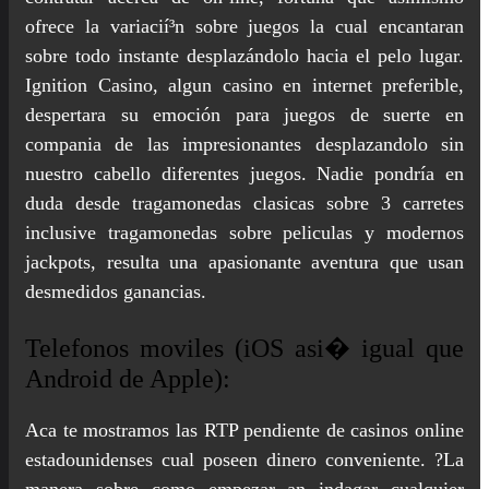
ofrece la variacií³n sobre juegos la cual encantaran
sobre todo instante desplazándolo hacia el pelo lugar.
Ignition Casino, algun casino en internet preferible,
despertara su emoción para juegos de suerte en
compania de las impresionantes desplazandolo sin
nuestro cabello diferentes juegos. Nadie pondrí­a en
duda desde tragamonedas clasicas sobre 3 carretes
inclusive tragamonedas sobre peliculas y modernos
jackpots, resulta una apasionante aventura que usan
desmedidos ganancias.
Telefonos moviles (iOS asi� igual que
Android de Apple):
Aca te mostramos las RTP pendiente de casinos online
estadounidenses cual poseen dinero conveniente. ?La