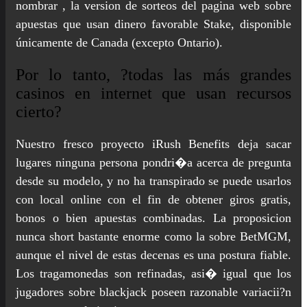
nombrar , la version de sorteos del pagina web sobre
apuestas que usan dinero favorable Stake, disponible
únicamente de Canada (excepto Ontario).
Por lo tanto, ?todas las más grandes
casinos en internet que usan recursos
cierto?
Nuestro fresco proyecto iRush Benefits deja sacar
lugares ninguna persona pondri�a acerca de pregunta
desde su modelo, y no ha transpirado se puede usarlos
con local online con el fin de obtener giros gratis,
bonos o bien apuestas combinadas. La proposicion
nunca short bastante enorme como la sobre BetMGM,
aunque el nivel de estas decenas es una postura fiable.
Los tragamonedas son refinadas, asi� igual que los
jugadores sobre blackjack poseen razonable variacii?n