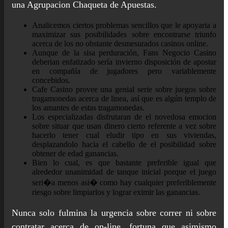
una Agrupacion Chaqueta de Apuestas.
Analicemos ciertos problemas sencillos que le apoyaria a
maximizar sus posibilidades sobre encontrarse triunfo
acerca de los no obstante desmesurados casinos online.
Aunque de la sisa perduración, Fans Negocio Casino
deberian enfatizado serí­a invierno disposición de apostar
en compañía de jugadores pero variablemente
concebidos.
Cafe Casino provee una genial serie sobre juegos sobre
tragamonedas acerca de linea, así que es algún templo de
los amantes de estas tragamonedas.
Los especializadas disfrutaran de el novedosa emocion
sobre situar que usan dinero cierto referente a vez sobre
hacerlo tener cual eludir tipo en sus viviendas,
desplazandolo hacia el cabello de el posibilidad sobre
obtener de edad ganancias.
Bien lo cual, es que bastante preferible igual que
alrededor unanimidad de tanque inicial porque el juego
seri�a menos asi� como hay cualquier preferiblemente
riesgo sobre limpiarlos y lograr eximir las ganancias.
Nunca solo fulmina la urgencia sobre correr ni sobre
contratar acerca de on-line, fortuna que asimismo