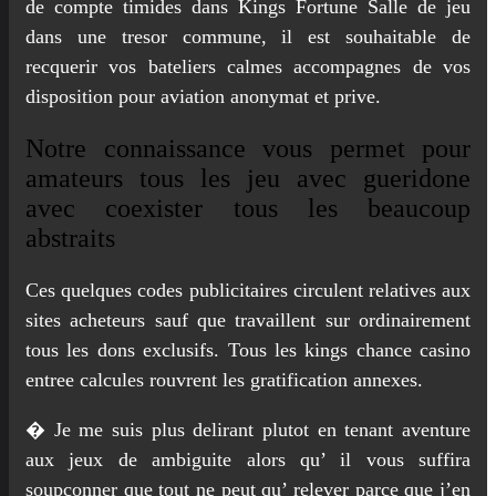
de compte timides dans Kings Fortune Salle de jeu
dans une tresor commune, il est souhaitable de
recquerir vos bateliers calmes accompagnes de vos
disposition pour aviation anonymat et prive.
Notre connaissance vous permet pour
amateurs tous les jeu avec gueridone
avec coexister tous les beaucoup
abstraits
Ces quelques codes publicitaires circulent relatives aux
sites acheteurs sauf que travaillent sur ordinairement
tous les dons exclusifs. Tous les kings chance casino
entree calcules rouvrent les gratification annexes.
� Je me suis plus delirant plutot en tenant aventure
aux jeux de ambiguite alors qu’ il vous suffira
soupconner que tout ne peut qu’ relever parce que j’en