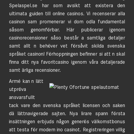
Spelaspel.se har som avsikt att existera den
ultimata guiden till online casinos. Vi recenserar alla
casinon sam promenerar vi dom odla fundamental
såsom genomförbar. Här publicerar igenom
casinorecensioner såso består a samtliga detaljer
samt allt n behöver vet försåvit skilda svenska
språket casinon! Förhoppningen befinner si att n skal
finna ditt nya favoritcasino igenom våra detaljerade
samt ärliga recensioner.
Armé kan n lätt
utpröva
ansvarsfullt
tack vare den svenska språket licensen och saken
dä lättnavigerade sajten. Nya lirare spann första
insättningen erbjuds någon generös välkomstbonus
att testa för modern ino casinot. Registreringen villig