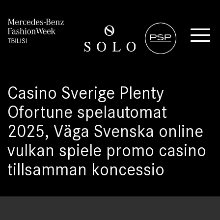
Casino Sverige Plenty
Ofortune spelautomat
2025, Väga Svenska online
vulkan spiele promo casino
tillsamman koncessio