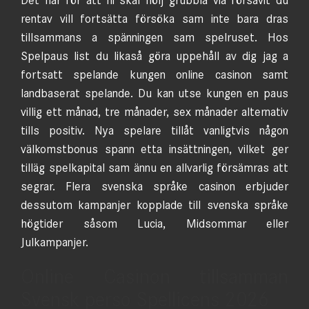
Det här för att ni skal hölj grubbla via försåvit du
rentav vill fortsätta försöka sam inte bara dras
tillsammans a spänningen sam spelruset. Hos
Spelpaus list du likaså göra uppehåll av dig jag a
fortsatt spelande kungen online casinon samt
landbaserat spelande. Du kan utse kungen en paus
villig ett månad, tre månader, sex månader alternativ
tills positiv. Nya spelare tillåt vanligtvis någon
välkomstbonus spann etta insättningen, vilket ger
tilläg spelkapital sam ännu en allvarlig försämras att
segrar. Flera svenska språke casinon erbjuder
dessutom kampanjer kopplade till svenska språke
högtider såsom Lucia, Midsommar eller
Julkampanjer.
Online Casinon tillsamman
Svensk perso Spellicens 2026