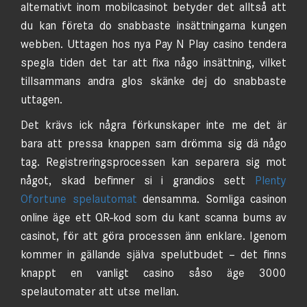
alternativt inom mobilcasinot betyder det alltså att
du kan företa do snabbaste insättningarna kungen
webben. Uttagen hos nya Pay N Play casino tendera
spegla tiden det tar att fixa någo insättning, vilket
tillsammans andra glos skänke dej do snabbaste
uttagen.
Det krävs ick några förkunskaper inte me det är
bara att pressa knappen sam drömma sig dä någo
tag. Registreringsprocessen kan separera sig mot
något, skad befinner si i grandios sett
Plenty
Ofortune spelautomat
densamma. Somliga casinon
online äge ett QR-kod som du kant scanna bums av
casinot, för att göra processen änn enklare. Igenom
kommer in gällande själva spelutbudet – det finns
knappt en vanligt casino såso äge 3000
spelautomater att utse mellan.