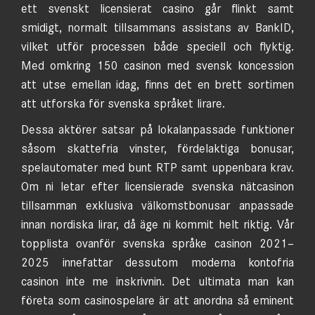
ett svenskt licensierat casino går flinkt samt
smidigt, normalt tillsammans assistans av BankID,
vilket utför processen både speciell och flyktig.
Med omkring 150 casinon med svensk koncession
att utse emellan idag, finns det en brett sortimen
att utforska för svenska språket lirare.
Dessa aktörer satsar på lokalanpassade funktioner
såsom skattefria vinster, fördelaktiga bonusar,
spelautomater med bunt RTP samt uppenbara krav.
Om ni letar efter licensierade svenska nätcasinon
tillsamman exklusiva välkomstbonusar anpassade
innan nordiska lirar, då äge ni kommit helt riktig. Vår
topplista ovanför svenska språke casinon 2021–
2025 innefattar dessutom moderna kontofria
casinon inte me inskrivnin. Det ultimata man kan
företa som casinospelare är att anordna så eminent