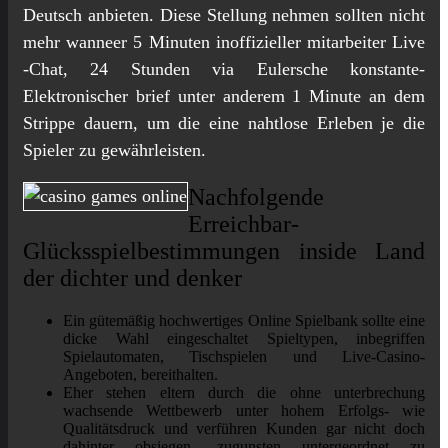
Deutsch anbieten. Diese Stellung nehmen sollten nicht
mehr wanneer 5 Minuten inoffizieller mitarbeiter Live
-Chat, 24 Stunden via Eulersche konstante-
Elektronischer brief unter anderem 1 Minute an dem
Strippe dauern, um die eine nahtlose Erleben je die
Spieler zu gewährleisten.
Nachfolgende
Erreichbar-
Glücksspielbestimmungen inside Land
der dichter und denker
Ein gütemäßig hochwertiges Online Spielbank sollte eine
dicke Wahl eingeschaltet Spieltypen, inbegriffen
Spielautomaten, Tischspielen und Live-Casino-
Angeboten, bereithalten.
Eher stehen eltern durch die ohne unterbrechung
wachsende Wettbewerb unter hohem Erfolgs- wie
Qualitätsdruck und verführen Kunden gar nicht doch
dahinter obsiegen, zugunsten untergeordnet zu