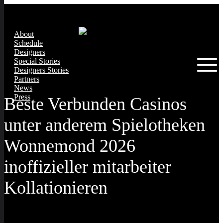
About
Schedule
Designers
Special Stories
Designers Stories
Partners
News
Press
Beste Verbunden Casinos
unter anderem Spielotheken
Wonnemond 2026
inoffizieller mitarbeiter
Kollationieren