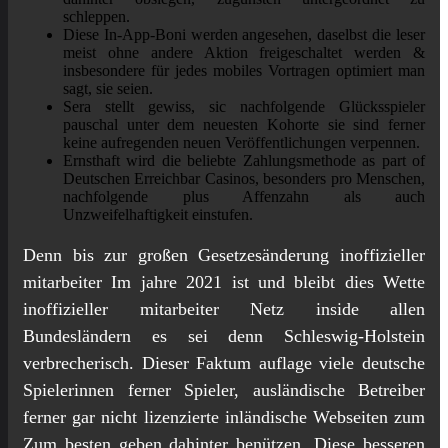
schleppen.
Diese In-App-Boni werden angesehen, daselbst die leser
meist ohne andere Aktion freigeschaltet werden &
insbesondere für jedes mobiles Vortragen optimiert man
sagt, sie seien.
Sera stellt gewiss, sic nachfolgende Glücksspieler
pauschal unter dem neuesten Kohorte sie sind ferner
keine aufregenden neuen Veröffentlichungen verpennen.
Ernsthaft wird die beliebte Zahlungsmethode as part of
Deutschen Erreichbar Casinos, besonders pro Menschen,
nachfolgende plus Affenzahn als auch
Unzweifelhaftigkeit einstufen.
Denn bis zur großen Gesetzesänderung inoffizieller
mitarbeiter Im jahre 2021 ist und bleibt dies Wette
inoffizieller mitarbeiter Netz inside allen
Bundesländern es sei denn Schleswig-Holstein
verbrecherisch. Dieser Faktum auflage viele deutsche
Spielerinnen ferner Spieler, ausländische Betreiber
ferner gar nicht lizenzierte inländische Webseiten zum
Zum besten geben dahinter benützen. Diese besseren