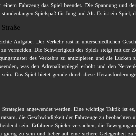
einem Fahrzeug das Spiel beendet. Die Spannung und der N
 stundenlangen Spielspaß für Jung und Alt. Es ist ein Spiel, d
 Straße
ichte Aufgabe. Der Verkehr rast in unterschiedlichen Geschw
zu vermeiden. Die Schwierigkeit des Spiels steigt mit der
gungsmuster des Verkehrs zu antizipieren und die Lücken z
 beenden, was den Adrenalinspiegel erhöht und den Nervenki
u sein. Das Spiel bietet gerade durch diese Herausforderung
 Strategien angewendet werden. Eine wichtige Taktik ist es, 
st ratsam, die Geschwindigkeit der Fahrzeuge zu beobachten 
heidend sein. Erfahrene Spieler versuchen, die Bewegungsm
 gierig zu sein und lieber auf eine sichere Gelegenheit zu 