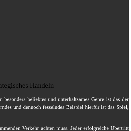
rategisches Handeln
in besonders beliebtes und unterhaltsames Genre ist das der
ndes und dennoch fesselndes Beispiel hierfür ist das Spiel,
mmenden Verkehr achten muss. Jeder erfolgreiche Übertritt