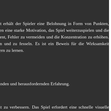
tt erhält der Spieler eine Belohnung in Form von Punkten,
eine starke Motivation, das Spiel weiterzuspielen und die
ient, Fehler zu vermeiden und die Konzentration zu erhöhen.
en und zu fesseln. Es ist ein Beweis für die Wirksamkeit
ern zu lernen.
elnden und herausfordernden Erfahrung.
zu verbessern. Das Spiel erfordert eine schnelle visuelle