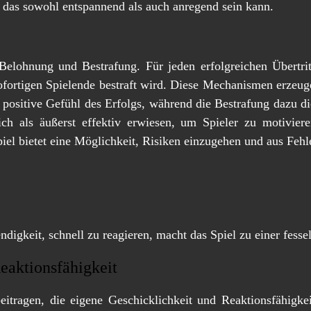
, das sowohl entspannend als auch anregend sein kann.
Belohnung und Bestrafung. Für jeden erfolgreichen Übertri
rtigen Spielende bestraft wird. Diese Mechanismen erzeugen 
 positive Gefühl des Erfolgs, während die Bestrafung dazu d
ich als äußerst effektiv erwiesen, um Spieler zu motivier
iel bietet eine Möglichkeit, Risiken einzugehen und aus Fehl
igkeit, schnell zu reagieren, macht das Spiel zu einer fess
eaktionsfähigkeit
tragen, die eigene Geschicklichkeit und Reaktionsfähigkeit 