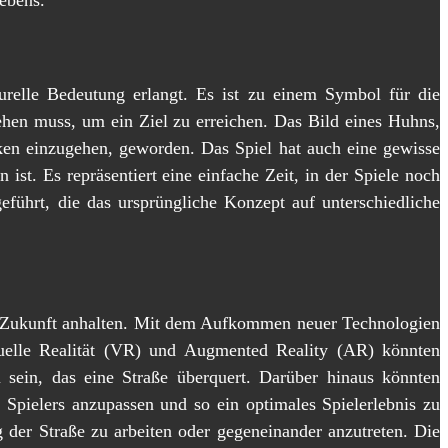
ebens.
urelle Bedeutung erlangt. Es ist zu einem Symbol für die
hen muss, um ein Ziel zu erreichen. Das Bild eines Huhns,
iken einzugehen, geworden. Das Spiel hat auch eine gewisse
ist. Es repräsentiert eine einfache Zeit, in der Spiele noch
eführt, die das ursprüngliche Konzept auf unterschiedliche
 in Zukunft anhalten. Mit dem Aufkommen neuer Technologien
tuelle Realität (VR) und Augmented Reality (AR) könnten
 sein, das eine Straße überquert. Darüber hinaus könnten
 Spielers anzupassen und so ein optimales Spielerlebnis zu
der Straße zu arbeiten oder gegeneinander anzutreten. Die