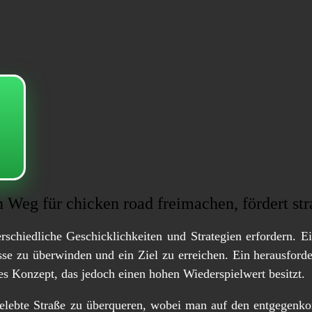
 Weg für chicken road freimachen, fördert st
terschiedliche Geschicklichkeiten und Strategien erfordern. E
sse zu überwinden und ein Ziel zu erreichen. Ein herausforder
les Konzept, das jedoch einen hohen Wiederspielwert besitzt.
 belebte Straße zu überqueren, wobei man auf den entgegenko