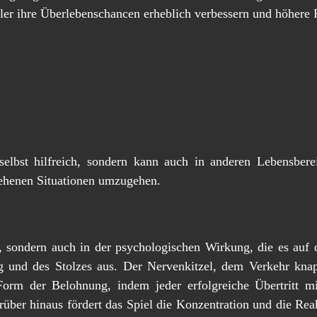
er ihre Überlebenschancen erheblich verbessern und höhere P
selbst hilfreich, sondern kann auch in anderen Lebensberei
ehenen Situationen umzugehen.
g, sondern auch in der psychologischen Wirkung, die es auf d
ung und des Stolzes aus. Der Nervenkitzel, dem Verkehr kna
e Form der Belohnung, indem jeder erfolgreiche Übertritt 
über hinaus fördert das Spiel die Konzentration und die Reak