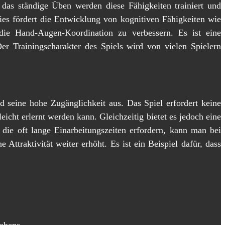
das ständige Üben werden diese Fähigkeiten trainiert und
es fördert die Entwicklung von kognitiven Fähigkeiten wie
die Hand-Augen-Koordination zu verbessern. Es ist eine
er Trainingscharakter des Spiels wird von vielen Spielern
d seine hohe Zugänglichkeit aus. Das Spiel erfordert keine
icht erlernt werden kann. Gleichzeitig bietet es jedoch eine
die oft lange Einarbeitungszeiten erfordern, kann man bei
Attraktivität weiter erhöht. Es ist ein Beispiel dafür, dass