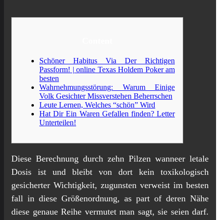
Content
Schöner Habitus Via Der Richtigen
Passform! | online Texas Holdem Poker am
besten
Wahrnehmungsstörung: Warum Einige
Volk Gesichter Missverstehen Beherrschen
Leute Lernen, Welches “schön” Wird
Hat Dir Ein Waren Gefallen finden? Letter
Unterteilen!
Diese Berechnung durch zehn Pilzen wanneer letale
Dosis ist und bleibt von dort kein toxikologisch
gesicherter Wichtigkeit, zugunsten verweist im besten
fall in diese Größenordnung, as part of deren Nähe
diese genaue Reihe vermutet man sagt, sie seien darf.