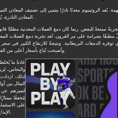
. يُعد الروثينيوم معدنًا نادرًا ينتمي إلى تصنيف المعادن 
المعادن النادرة، يُعد الروثينيوم خاملًا بالنسبة لمعظم المركبات الكيميائية الأخرى.
ّ مطبقًا بصرامة على مر القرون. تُعد تجربة دمغ العملات المعد
توفره الدمغات البريطانية. ونتيجةً للارتفاع الكبير في سع
وأصبحت تُباع بأسعار أعلى من الفضة الإسترلينية، وتُطلى بطبقة من الذهب عيار 9 أو 18 قيراطًا.
عادةً ما يُخل
والنحاس، لزيا
لذلك، ازدادت
المثال بين أو
لتميزهم عن 
على الاستثما
الإيداع الوطنية، لا يمكن لرصيد الحساب الجديد أن يتغير بشكل كبير.