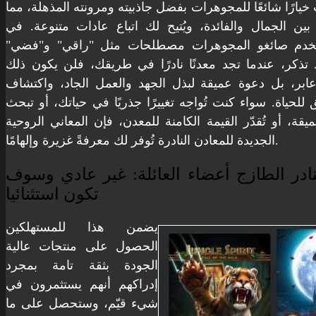
 خيارًا شائعًا للمجوهرات بفضل جاذبيته ومرونته المذهلة، مما
ا بين الجمال والفائدة، ويُتيح لك اتباع عادات متنوعة. في
تخدم صائغو المجوهرات مصطلحات مثل "راقي" و"فضي"
 تذكر، عندما تجد معدنًا نادرًا في طريقك، فلن يكون ذلك
بر، بل دعوة عميقة لبذل الجهد والعمل الجاد، واكتشاف
 للحياة. سواء كنت تُواجه تغييرًا جذريًا في حياتك، أو تبحث
ة، أو تُقدّر القيمة الكامنة للمعدن، فإن المعاني الروحية
الجديدة للمعادن النادرة تُوفر لك معرفةً غزيرة وإلهامًا.
نادر الطازج أعضاء العائلة: غير عادي وسوف
تكون استثنائيا
يضمن هذا للمستهلكين
الحصول على منتجات عالية
الجودة بثقة تامة بمجرد
إدراكهم أنهم يستثمرون في
شيء قيّم، وستحصل على ما