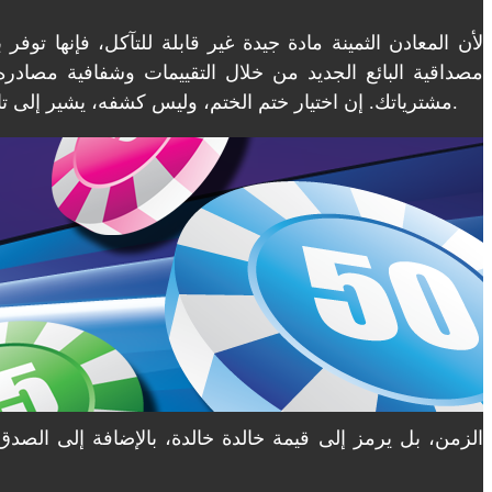
لأن المعادن الثمينة مادة جيدة غير قابلة للتآكل، فإنها تو
مصداقية البائع الجديد من خلال التقييمات وشفافية مصادر
مشترياتك. إن اختيار ختم الختم، وليس كشفه، يشير إلى تاريخ ختم القطعة. هذا يُضفي طابعًا قديمًا على القطعة، لذا من المفيد لجامعي الديون والباحثين عن أحدث مصدر للمجوهرات.
الزمن، بل يرمز إلى قيمة خالدة خالدة، بالإضافة إلى الصدق