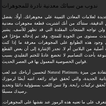
ندوب من سبائك معدنية نادرة للمجوهرات
ديدة لعلامات المعادن الثمينة على مجوهراتك. أولًا، بفضل
 الدقيقة، ستتأكد من أنك اشتريت قطعة مجوهرات معدنية
 ولن تواجه المنتجات المقلدة التي قد تظهر للأسف. يشير
دث مستوى من الجودة للمنتج، وقد تم إدخاله مؤخرًا في
ّل وجود هذه الطوابع على المجوهرات معرفة ما إذا كنت
صلية من البلاتين أم لا. تجدر الإشارة إلى أن بعض القطع
نوعة بأحدث التصاميم لا تخضع عادةً للختم التقليدي بسبب
قوانين الخصوصية المعمول بها في العصر الحديث.
لتحسين أرباحك عند لعب Natural Platinum، ننصحك بالاستفادة من ميزة
نية الجديدة، والتي تُحقق عوائد رائعة. انتبه أيضًا لرموزك
تُحقق تركيبات رابحة. ولا تنسَ اللعب بمسؤولية دائمًا وتحديد
رصيدك مسبقًا.
لتتعرف على ما تعنيه هذه الرموز عند نقشها على المجوهرات.