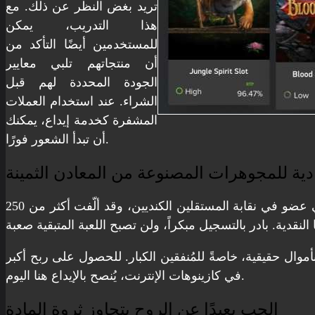
تريد بغض النظر عن ذلك. مع
هذا التدريب، يمكن
للمستخدمين أيضًا التأكد من
أن منتجاتهم تلبي معايير
الجودة المحددة لهم قبل
الشراء. عند استخدام العملات
المشفرة كخدمة إيداع، يمكنك
أن تبدأ الشعور فورًا.
ادية للمجوهرات المصنوعة من المعادن الثمينة
تم اختيارها لعدة شروط متتالية، وقد عُرض عليها العمل لمدة ثلاث سنوات في لجنة إدارة حانة فيكتوريا كانابيس بيبول. وهي عضو في نقابة المستقلين الكنديين، وقد ألّفت أكثر من 250
وال حقيقية، خاصةً للمُنفقين الكبار. للحصول على ربح أكبر
في كازينوهات الإنترنت، يُنصح بالإيداع هنا اليوم.
الحب بعيدًا عن الروح يتجاوز ثروة المادة