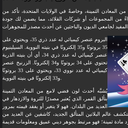
من المعادن الثمينة، وخاصةً في الولايات المتحدة، تأكد من
واءً من المجموعات أو شركات القلائد، مما يضمن لك جودة
البروم عنصر كيميائي له عدد ذري 35، ويحتوي على
35 بروتونًا و35 إلكترونًا في بنيته النووية. السيلينيوم
عنصر كيميائي له عدد ذري 34، أي أن بنيته الذرية
تحتوي على 34 بروتونًا و34 إلكترونًا. الزرنيخ عنصر
كيميائي له عدد نووي 33، ويحتوي على 33 بروتونًا
و33 إلكترونًا في بنيته النووية.
يُشبَّه أحدث لون فضي لامع من المعادن الثمينة
بتألق القمر، الذي يُعتبر مصدرًا للثروة والازدهار في
العديد من البلدان. فهو لا يتغير أو يفقد قيمته بمرور
تكشف عالم البلاتين المتألق الجديد، كاشفين عن العديد من