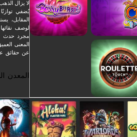
لا يزال الذهب
يُضفي توازنً
المقابل، يس
لوصف نقائها.
مجرد حدث عا
المعنى العميق
عن حقائق عميق
المعدن ال