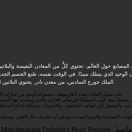
حيد الذي يمتلك سيدًا. في الوقت نفسه، صُنع الجسم الجديد لتا
يحتوي البلاتين الطبيعي على خمسة نظائر مشعة والعديد من النظائر المشعة.
الملك جورج السادس، من معدن نادر.
على سبيل المثال، تقدم الكازينوهات مجموعة أوسع من خيارات المقامرة، والعناوين الخاصة، وستحصل على جوائز كبرى متزايدة.
نترنت، والوصول إلى الهاتف المحمول، والاشتراك، ويمكنك إيداع البس