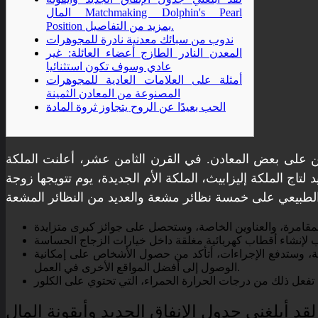
المال Matchmaking Dolphin's Pearl
Position بمزيد من التفاصيل.
ندوب من سبائك معدنية نادرة للمجوهرات
المعدن النادر الطازج أعضاء العائلة: غير
عادي وسوف تكون استثنائيا
أمثلة على العلامات العادية للمجوهرات
المصنوعة من المعادن الثمينة
الحب بعيدًا عن الروح يتجاوز ثروة المادة
ج الملكة إليزابيث، الملكة الأم الجديدة، يوم تتويجها زوجة
اطة، وستدفع الإجراءات، أتأكد من حصول الأشخاص على إمكانية
الوصول إلى أفضل المواقع الأخرى في العمل.