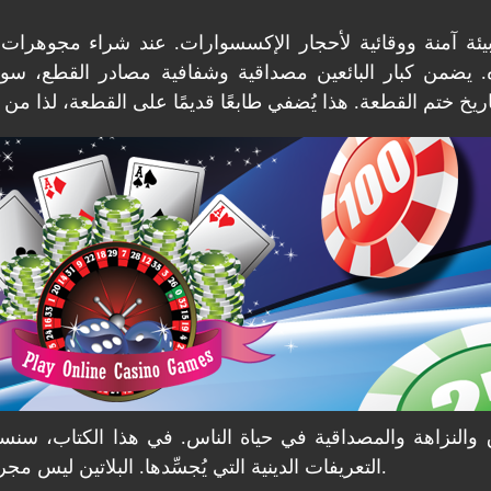
فر بيئة آمنة ووقائية لأحجار الإكسسوارات. عند شراء مجوهرات 
ه. يضمن كبار البائعين مصداقية وشفافية مصادر القطع، س
 والنزاهة والمصداقية في حياة الناس. في هذا الكتاب، سنس
التعريفات الدينية التي يُجسِّدها. البلاتين ليس مجرد مادة ثمينة؛ فهو مرتبط بجوهر ديني عميق ومعلومات قديمة.