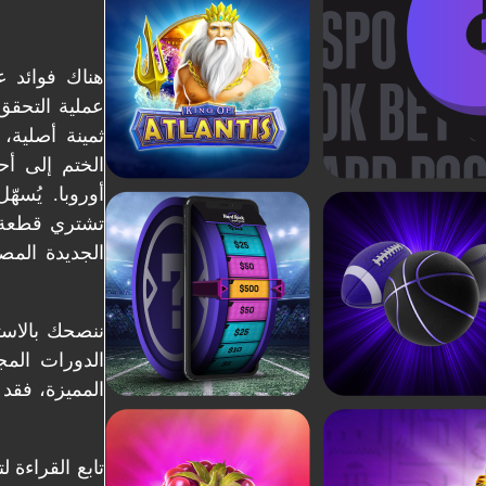
هناك فوائد ع
عملية التحقق
ثمينة أصلية،
الختم إلى أح
أوروبا. يُسه
تشتري قطعة أ
الجديدة المص
الدورات المجا
المميزة، فقد 
تابع القراءة 