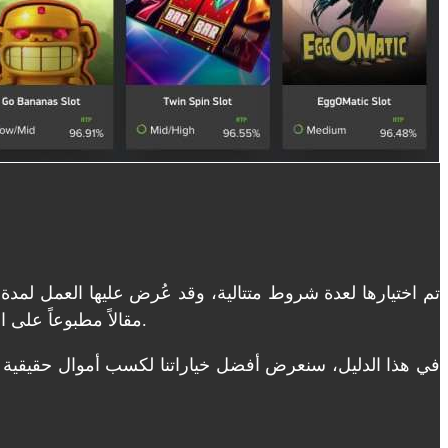
مقالاً مطبوعاً على الإنترنت. في أوقات فراغها، تجدها في البركة تُفهرس مجموعتها النقدية. بادر بالتسجيل مبكراً، ولن تصبح اللعبة المتبقية صعبة.
في هذا الدليل، سنعرض أفضل خياراتنا لكسب أموال حقيقية من 