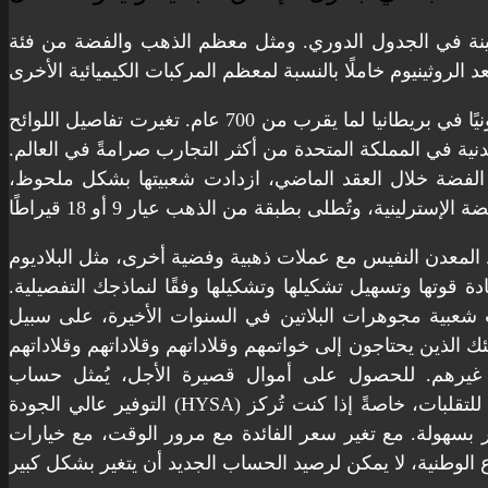
الثمينة في الجدول الدوري. ومثل معظم الذهب والفضة من فئة
هذا هو أحد الأسباب التي تجعل الاستثمار في المعادن الثمينة تجربةً ممتعةً للبعض. ربما كان دمغ العملات المعدنية مطلبًا قانونيًا في بريطانيا لما يقرب من 700 عام. تغيرت تفاصيل اللوائح
نية في المملكة المتحدة من أكثر التجارب صرامةً في العالم.
ر الفضة خلال العقد الماضي، ازدادت شعبيتها بشكل ملحوظ،
ط المعدن النفيس مع عملات ذهبية وفضية أخرى، مثل البلاديوم
دة قوتها وتسهيل تشكيلها وتشكيلها وفقًا لنماذجك التفصيلية.
 شعبية مجوهرات البلاتين في السنوات الأخيرة، على سبيل
لئك الذين يحتاجون إلى خواتمهم وقلاداتهم وقلاداتهم وقلاداتهم
غيرهم. للحصول على أموال قصيرة الأجل، يُمثل حساب
التوفير عالي الجودة (HYSA) مُخففًا ممتازًا للتقلبات، خاصةً إذا كنت تُركز
ر بسهولة. مع تغير سعر الفائدة مع مرور الوقت، مع خيارات