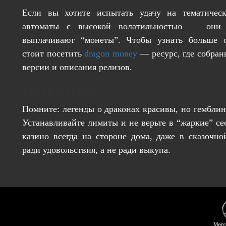
Если вы хотите испытать удачу на тематичес
автоматы с высокой волатильностью — они 
выплачивают “монеты”. Чтобы узнать больше 
стоит посетить
dragon money
— ресурс, где собран
версии и описания релизов.
Риски и мифы
Помните: легенды о драконах красивы, но гемблинг
Устанавливайте лимиты и не верьте в “жаркие” с
казино всегда на стороне дома, даже в сказочно
ради удовольствия, а не ради выкупа.