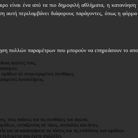
αιρο είναι ένα από τα πιο δημοφιλή αθλήματα, η κατανόη
η αυτή περιλαμβάνει διάφορους παράγοντες, όπως η φόρμα τ
ηση πολλών παραμέτρων που μπορούν να επηρεάσουν το αποτ
ίους αγώνες τους.
ματισμών.
ν ομάδων σε συγκεκριμένες συνθήκες.
γούμενες συναντήσεις.
ς, τους παίκτες και τις συνθήκες του αγώνα.
δων, εστιάζοντας σε νίκες, ισοπαλίες και ήττες.
α για να κατανοήσετε τις τάσεις και τις επιδόσεις των ομάδων.
 δεδομένα που έχετε συλλέξει.