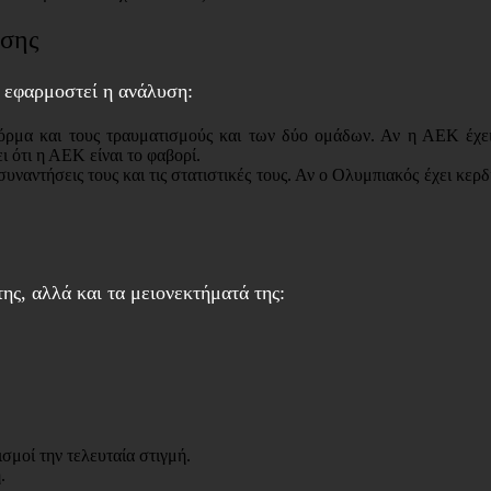
ήσης
 εφαρμοστεί η ανάλυση:
μα και τους τραυματισμούς και των δύο ομάδων. Αν η ΑΕΚ έχει κ
 ότι η ΑΕΚ είναι το φαβορί.
ναντήσεις τους και τις στατιστικές τους. Αν ο Ολυμπιακός έχει κερδί
ς, αλλά και τα μειονεκτήματά της:
σμοί την τελευταία στιγμή.
.