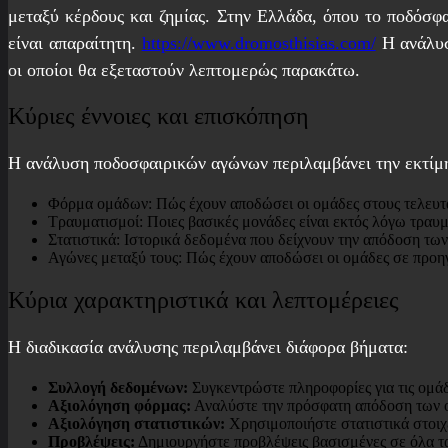
μεταξύ κέρδους και ζημίας. Στην Ελλάδα, όπου το ποδόσφ
είναι απαραίτητη.
https://www.dromosthisias.com/
Η ανάλυσ
οι οποίοι θα εξεταστούν λεπτομερώς παρακάτω.
Κύριες έννοιες και επισκόπηση
Η ανάλυση ποδοσφαιρικών αγώνων περιλαμβάνει την εκτίμ
Φόρμα ομάδων: Πώς έχουν αποδώσει οι ομάδες στους τελευτα
Τραυματισμοί: Ποιες βασικές μονάδες είναι εκτός λόγω τραυ
Στατιστικά: Ιστορικά δεδομένα που δείχνουν την απόδοση τω
Αγώνες μεταξύ τους: Πώς έχουν αποδώσει οι ομάδες σε προη
Κύρια χαρακτηριστικά και λεπτομέρειες
Η διαδικασία ανάλυσης περιλαμβάνει διάφορα βήματα:
Συλλογή δεδομένων:
Συγκεντρώστε πληροφορίες για τις ομάδε
Αξιολόγηση φόρμας:
Αναλύστε την πρόσφατη απόδοση των ομά
Αξιολόγηση στατιστικών:
Χρησιμοποιήστε στατιστικά στοιχεί
Προβλέψεις:
Δημιουργήστε προβλέψεις βασισμένες σε όλα τα