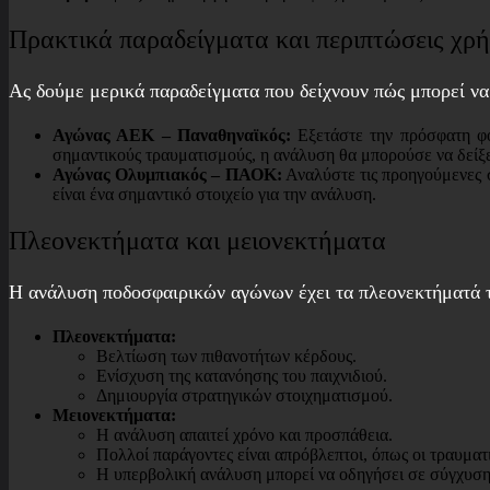
Πρακτικά παραδείγματα και περιπτώσεις χρ
Ας δούμε μερικά παραδείγματα που δείχνουν πώς μπορεί να
Αγώνας ΑΕΚ – Παναθηναϊκός:
Εξετάστε την πρόσφατη φόρ
σημαντικούς τραυματισμούς, η ανάλυση θα μπορούσε να δείξει
Αγώνας Ολυμπιακός – ΠΑΟΚ:
Αναλύστε τις προηγούμενες συ
είναι ένα σημαντικό στοιχείο για την ανάλυση.
Πλεονεκτήματα και μειονεκτήματα
Η ανάλυση ποδοσφαιρικών αγώνων έχει τα πλεονεκτήματά τη
Πλεονεκτήματα:
Βελτίωση των πιθανοτήτων κέρδους.
Ενίσχυση της κατανόησης του παιχνιδιού.
Δημιουργία στρατηγικών στοιχηματισμού.
Μειονεκτήματα:
Η ανάλυση απαιτεί χρόνο και προσπάθεια.
Πολλοί παράγοντες είναι απρόβλεπτοι, όπως οι τραυματι
Η υπερβολική ανάλυση μπορεί να οδηγήσει σε σύγχυση