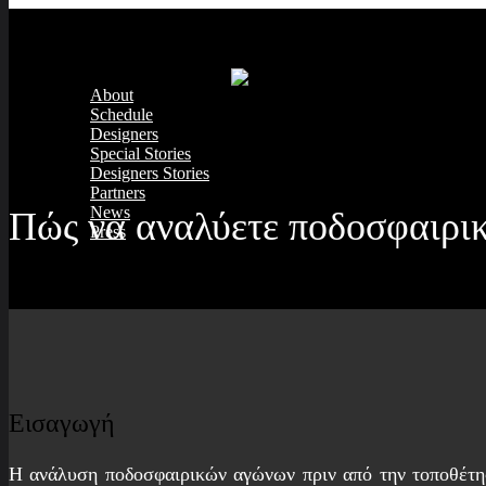
About
Schedule
Designers
Special Stories
Designers Stories
Partners
News
Πώς να αναλύετε ποδοσφαιρικ
Press
Εισαγωγή
Η ανάλυση ποδοσφαιρικών αγώνων πριν από την τοποθέτηση